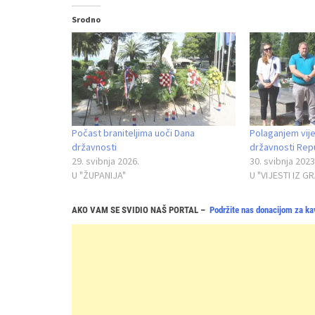
Srodno
Počast braniteljima uoči Dana
Polaganjem vije
državnosti
državnosti Rep
29. svibnja 2026.
30. svibnja 2023
U "ŽUPANIJA"
U "VIJESTI IZ G
AKO VAM SE SVIDIO NAŠ PORTAL –
Podržite nas donacijom za ka