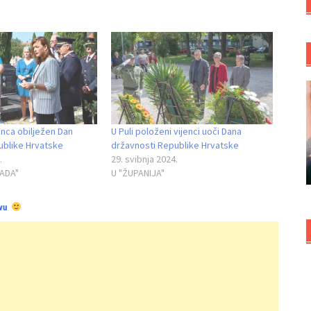
nca obilježen Dan
U Puli položeni vijenci uoči Dana
ublike Hrvatske
državnosti Republike Hrvatske
.
29. svibnja 2024.
RADA"
U "ŽUPANIJA"
vu