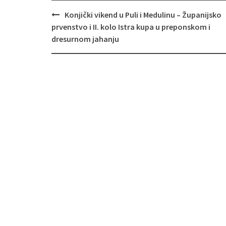
Navigacija
Konjički vikend u Puli i Medulinu – Županijsko
objava
prvenstvo i II. kolo Istra kupa u preponskom i
dresurnom jahanju