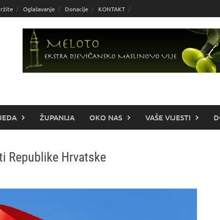
ržite
Oglašavanje
Donacije
KONTAKT
JEDA
ŽUPANIJA
OKO NAS
VAŠE VIJESTI
D
i Republike Hrvatske