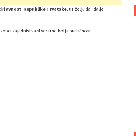
državnosti Republike Hrvatske
, uz želju da i dalje
izma i zajedništva stvaramo bolju budućnost.