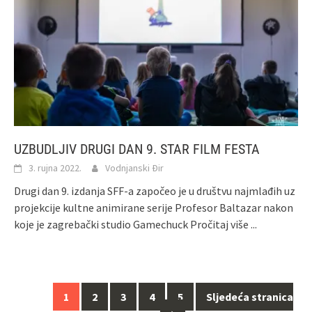
UZBUDLJIV DRUGI DAN 9. STAR FILM FESTA
3. rujna 2022.
Vodnjanski Đir
Drugi dan 9. izdanja SFF-a započeo je u društvu najmlađih uz
projekcije kultne animirane serije Profesor Baltazar nakon
koje je zagrebački studio Gamechuck
Pročitaj više ...
Navigacija
1
2
3
4
5
Sljedeća stranica
za