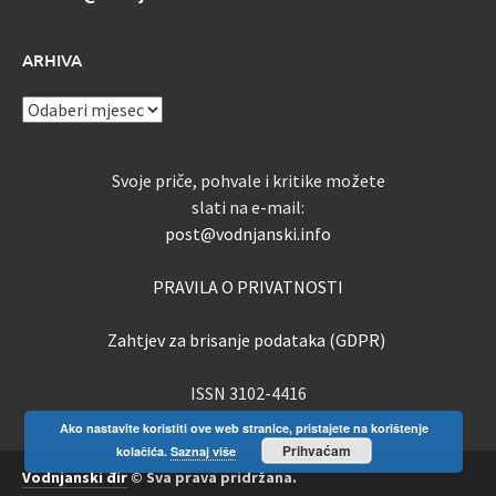
ARHIVA
ARHIVA
Svoje priče, pohvale i kritike možete
slati na e-mail:
post@vodnjanski.info
PRAVILA O PRIVATNOSTI
Zahtjev za brisanje podataka (GDPR)
ISSN 3102-4416
Ako nastavite koristiti ove web stranice, pristajete na korištenje
Prihvaćam
kolačića.
Saznaj više
Vodnjanski đir
© Sva prava pridržana.