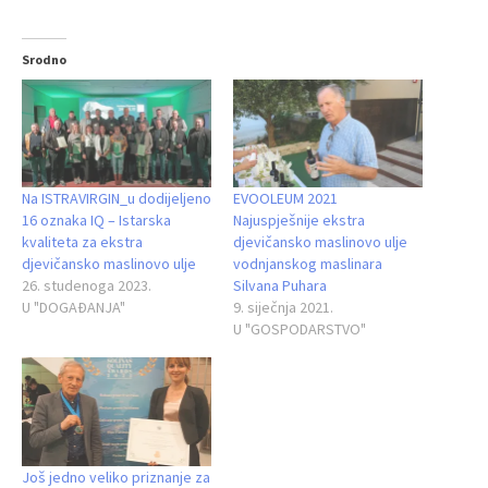
Srodno
Na ISTRAVIRGIN_u dodijeljeno
EVOOLEUM 2021
16 oznaka IQ – Istarska
Najuspješnije ekstra
kvaliteta za ekstra
djevičansko maslinovo ulje
djevičansko maslinovo ulje
vodnjanskog maslinara
26. studenoga 2023.
Silvana Puhara
U "DOGAĐANJA"
9. siječnja 2021.
U "GOSPODARSTVO"
Još jedno veliko priznanje za