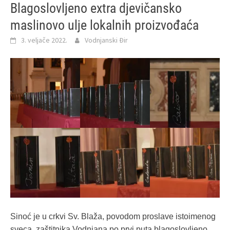
Blagoslovljeno extra djevičansko
maslinovo ulje lokalnih proizvođaća
3. veljače 2022.
Vodnjanski Đir
Sinoć je u crkvi Sv. Blaža, povodom proslave istoimenog
sveca, zaštitnika Vodnjana po prvi puta blagoslovljeno