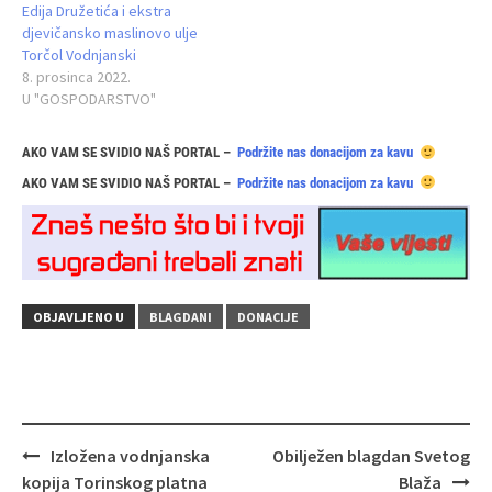
Edija Družetića i ekstra
djevičansko maslinovo ulje
Torčol Vodnjanski
8. prosinca 2022.
U "GOSPODARSTVO"
AKO VAM SE SVIDIO NAŠ PORTAL –
Podržite nas donacijom za kavu
AKO VAM SE SVIDIO NAŠ PORTAL –
Podržite nas donacijom za kavu
OBJAVLJENO U
BLAGDANI
DONACIJE
Navigacija
Izložena vodnjanska
Obilježen blagdan Svetog
objava
kopija Torinskog platna
Blaža