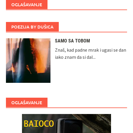
OGLAŠAVANJE
POEZIJA BY DUŠICA
SAMO SA TOBOM
Znaš, kad padne mrak i ugasi se dan
iako znam da si dal...
OGLAŠAVANJE