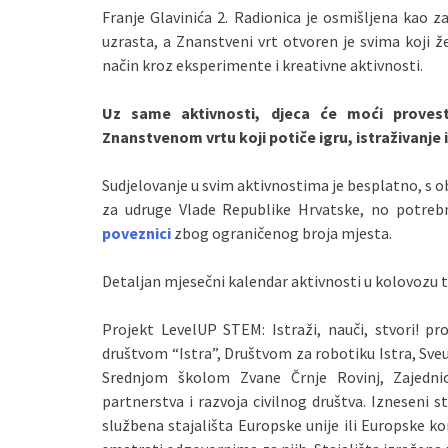
Franje Glavinića 2. Radionica je osmišljena kao 
uzrasta, a Znanstveni vrt otvoren je svima koji že
način kroz eksperimente i kreativne aktivnosti.
Uz same aktivnosti, djeca će moći proves
Znanstvenom vrtu koji potiče igru, istraživanje
Sudjelovanje u svim aktivnostima je besplatno, s o
za udruge Vlade Republike Hrvatske, no potre
poveznici
zbog ograničenog broja mjesta.
Detaljan mjesečni kalendar aktivnosti u kolovozu t
Projekt
LevelUP STEM: Istraži, nauči, stvori!
pro
društvom “Istra”, Društvom za robotiku Istra, Sv
Srednjom školom Zvane Črnje Rovinj, Zajedni
partnerstva i razvoja civilnog društva. Izneseni 
službena stajališta Europske unije ili Europske k