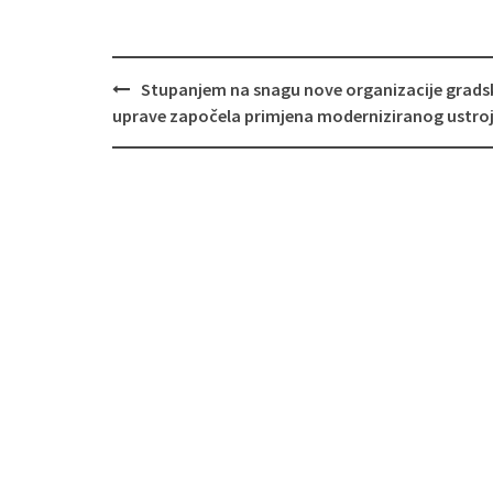
Navigacija
Stupanjem na snagu nove organizacije grads
objava
uprave započela primjena moderniziranog ustro