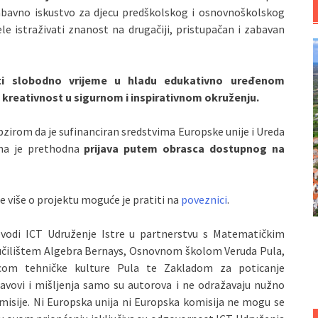
zabavno iskustvo za djecu predškolskog i osnovnoškolskog
le istraživati znanost na drugačiji, pristupačan i zabavan
ti slobodno vrijeme u hladu edukativno uređenom
 i kreativnost u sigurnom i inspirativnom okruženju.
bzirom da je sufinanciran sredstvima Europske unije i Ureda
bna je prethodna
prijava putem obrasca dostupnog na
e više o projektu moguće je pratiti na
poveznici
.
vodi ICT Udruženje Istre u partnerstvu s Matematičkim
eučilištem Algebra Bernays, Osnovnom školom Veruda Pula,
com tehničke kulture Pula te Zakladom za poticanje
stavovi i mišljenja samo su autorova i ne odražavaju nužno
omisije. Ni Europska unija ni Europska komisija ne mogu se