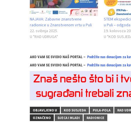
NAJAVA: Zabavne znanstvene
STEM ekspedici
radionice u Znanstvenom vrtu u Puli
u Puli – odgoda
22. svibnja 2025.
19. kolovoza 20
U "RAD UDRUGA"
U "KOD SUSJED
AKO VAM SE SVIDIO NAŠ PORTAL –
Podržite nas donacijom za ka
AKO VAM SE SVIDIO NAŠ PORTAL –
Podržite nas donacijom za ka
OBJAVLJENO U
KOD SUSJEDA
PULA-POLA
RAD UD
OZNAČENO
DJECA I MLADI
RADIONICE