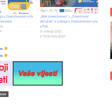
ja u Znanstvenom vrtu
„Mali znanstvenici“ i „Znanstveni
 termina
doručak“ u svibnju u Znanstvenom vrtu
25.
u Puli
A"
9. svibnja 2025.
U "KOD SUSJEDA"
vu
vu
RUGA