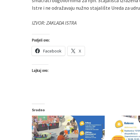
smatrati odgovornima za njih. Stajališta izražena
Istre i ne odražavaju nužno stajalište Ureda za ud
IZVOR: ZAKLADA ISTRA
Podjeli ovo:
Facebook
X
Lajkaj ovo:
Srodno