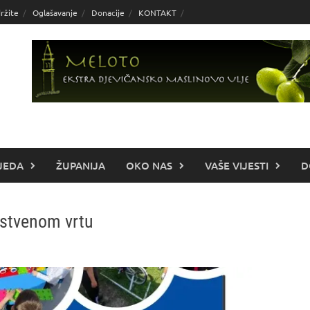
ržite
Oglašavanje
Donacije
KONTAKT
JEDA
ŽUPANIJA
OKO NAS
VAŠE VIJESTI
D
nstvenom vrtu