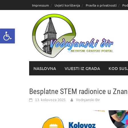
Skoči
Impressum
Uvjeti korištenja
Pravila o privatnosti
Pod
do
sadržaja
Open toolbar
NASLOVNA
VIJESTI IZ GRADA
KOD SUS
Besplatne STEM radionice u Zna
13. kolovoza 2025.
Vodnjanski Đir