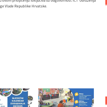
 u ovom priopćenju isključiva su odgovornost ICT Udruženja
ruge Vlade Republike Hrvatske.