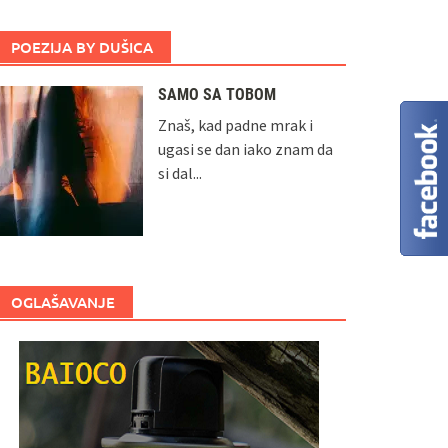
POEZIJA BY DUŠICA
SAMO SA TOBOM
Znaš, kad padne mrak i
ugasi se dan iako znam da
si dal...
OGLAŠAVANJE