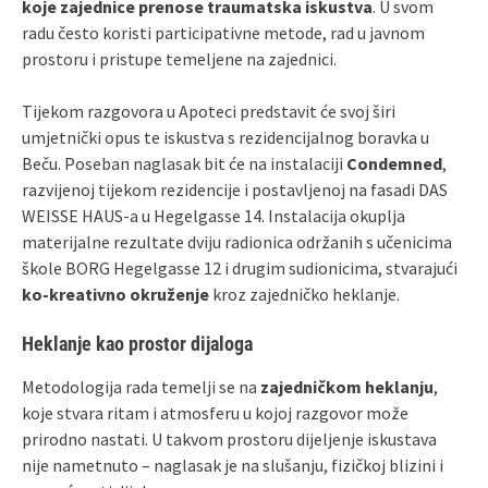
koje zajednice prenose traumatska iskustva
. U svom
radu često koristi participativne metode, rad u javnom
prostoru i pristupe temeljene na zajednici.
Tijekom razgovora u Apoteci predstavit će svoj širi
umjetnički opus te iskustva s rezidencijalnog boravka u
Beču. Poseban naglasak bit će na instalaciji
Condemned
,
razvijenoj tijekom rezidencije i postavljenoj na fasadi DAS
WEISSE HAUS-a u Hegelgasse 14. Instalacija okuplja
materijalne rezultate dviju radionica održanih s učenicima
škole BORG Hegelgasse 12 i drugim sudionicima, stvarajući
ko-kreativno okruženje
kroz zajedničko heklanje.
Heklanje kao prostor dijaloga
Metodologija rada temelji se na
zajedničkom heklanju
,
koje stvara ritam i atmosferu u kojoj razgovor može
prirodno nastati. U takvom prostoru dijeljenje iskustava
nije nametnuto – naglasak je na slušanju, fizičkoj blizini i