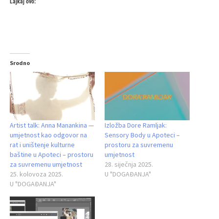
Lajkaj ovo:
Srodno
Artist talk: Anna Manankina —
Izložba Dore Ramljak:
umjetnost kao odgovor na
Sensory Body u Apoteci –
rat i uništenje kulturne
prostoru za suvremenu
baštine u Apoteci – prostoru
umjetnost
za suvremenu umjetnost
28. siječnja 2025.
25. kolovoza 2025.
U "DOGAĐANJA"
U "DOGAĐANJA"