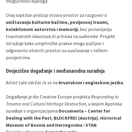
mogućnosti dijaloga.
Ovaj suptilan pristup otvara prostor za razgovor o
uništavanju kulturne baštine, povijesnoj traumi,
kolektivnom autorstvu i memoriji
, bez ponavljanja
traumatskih iskustava ili pritiska na sudionike. Projekt
istražuje kako umjetničke prakse mogu pažljivo i
odgovorno otvoriti prostor za suočavanje s teškim
povijestima.
Dvojezično događanje i međunarodna suradnja
Artist talk održat će se na
hrvatskom i engleskom jeziku
.
Događanje je dio Creative Europe projekta
Responding to
Trauma and Cultural Heritage Destruction
, u kojem Apoteka
surađuje s organizacijama
Documenta – Center for
Dealing with the Past
,
BLOCKFREI (Austrija)
,
Historical
Museum of Bosnia and Herzegovina
i
STAN
.
Projekt sufinancira
Europska unija
.