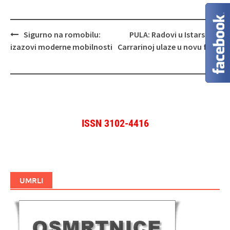
Navigacija
Sigurno na romobilu:
PULA: Radovi u Istarskoj i
objava
izazovi moderne mobilnosti
Carrarinoj ulaze u novu fazu
ISSN 3102-4416
UMRLI