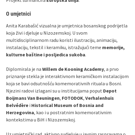
O umjetnici
Anita Karabašić vizualna je umjetnica bosanskog podrijetla
koja živi i djeluje u Nizozemskoj. U svom
multidisciplinarnom radu koristi ilustraciju, animaciju,
instalaciju, tekstil i keramiku, istražujući teme
memorije,
kulturne baštine i posljedica sukoba
.
Diplomirala je na
Willem de Kooning Academy
, a prvo
priznanje stekla je interaktivnom keramičkom instalacijom
koja se bavi odsutnošću komemorativnih rituala u Bosni.
Njezini radovi izlagani su u institucijama poput
Depot
Boijmans Van Beuningen
,
FOTODOK
,
Verhalenhuis
Belvédère
i
Historical Museum of Bosnia and
Herzegovina
, kao i u postratnim komemorativnim
kontekstima u BiH i Nizozemskoj.
Uz umjetnički rad, aktivno sudjeluje u javnim raspravama o