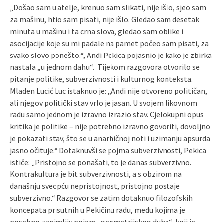
„Došao sam u atelje, krenuo sam slikati, nije išlo, sjeo sam
za mašinu, htio sam pisati, nije išlo. Gledao sam desetak
minuta u mašinu i ta crna slova, gledao sam oblike i
asocijacije koje su mi padale na pamet počeo sam pisati, za
svako slovo ponešto.“, Andi Pekica pojasnio je kako je zbirka
nastala „u jednom dahu“. Tijekom razgovora otvorilo se
pitanje politike, subverzivnosti i kulturnog konteksta.
Mladen Lucić Luc istaknuo je: „Andi nije otvoreno političan,
ali njegov politički stav vrlo je jasan. U svojem likovnom
radu samo jednom je izravno izrazio stav. Cjelokupni opus
kritika je politike – nije potrebno izravno govoriti, dovoljno
je pokazati stav, što se u anarhičnoj noti i uzimanju apsurda
jasno očituje.“ Dotaknuvši se pojma subverzivnosti, Pekica
ističe: „Pristojno se ponašati, to je danas subverzivno.
Kontrakultura je bit subverzivnosti, a s obzirom na
današnju sveopću nepristojnost, pristojno postaje
subverzivno.“ Razgovor se zatim dotaknuo filozofskih
koncepata prisutnih u Pekičinu radu, među kojima je
posebno zanimljiv pojam „geometrijskog duha“, koji je