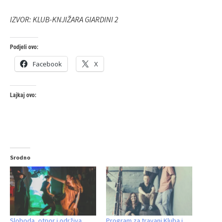
IZVOR: KLUB-KNJIŽARA GIARDINI 2
Podjeli ovo:
Facebook
X
Lajkaj ovo:
Srodno
Sloboda, otpor i održiva
Program za travanj Kluba i