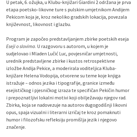
U petak, 6. ožujka, u Klubu-knjižari Giardini 2 održana je prva
etapa poetsko-likovne ture s pulskim umjetnikom Andijem
Pekicom koja je, kroz nekoliko gradskih lokacija, povezala
književnost, likovnost i glazbu.
Program je započeo predstavljanjem zbirke poetskih eseja
Eseji o slovima
. U razgovoru s autorom, u kojem je
sudjelovao i Mladen Lučić Luc, povjesničar umjetnosti,
urednik predstavljene zbirke i kustos retrospektivne
izložbe Andija Pekice, a moderirala voditeljica Kluba-
knjižare Helena Vodopija, otvorene su teme koje knjiga
istražuje – odnos jezika i tipografije, granice između
esejističkog i pjesničkog izraza te specifičan Pekičin humor
i prepoznatljivi lokalni motivi koji obilježavaju njegov rad.
Zbirka, koja se nadovezuje na autorov dugogodišnji likovni
opus, spaja vizualni i literarni izričaj te kroz pomaknuti
humor i filozofsku refleksiju promišlja jezik i njegovo
značenje.