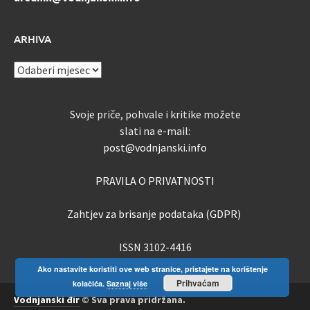
ARHIVA
ARHIVA
Svoje priče, pohvale i kritike možete
slati na e-mail:
post@vodnjanski.info
PRAVILA O PRIVATNOSTI
Zahtjev za brisanje podataka (GDPR)
ISSN 3102-4416
Ako nastavite koristiti ove web stranice, pristajete na korištenje
Prihvaćam
kolačića.
Saznaj više
Vodnjanski đir
© Sva prava pridržana.