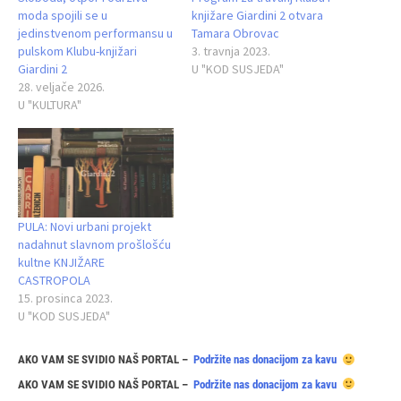
moda spojili se u
knjižare Giardini 2 otvara
jedinstvenom performansu u
Tamara Obrovac
pulskom Klubu‑knjižari
3. travnja 2023.
Giardini 2
U "KOD SUSJEDA"
28. veljače 2026.
U "KULTURA"
PULA: Novi urbani projekt
nadahnut slavnom prošlošću
kultne KNJIŽARE
CASTROPOLA
15. prosinca 2023.
U "KOD SUSJEDA"
AKO VAM SE SVIDIO NAŠ PORTAL –
Podržite nas donacijom za kavu
AKO VAM SE SVIDIO NAŠ PORTAL –
Podržite nas donacijom za kavu