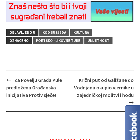
OBJAVLJENO U
KOD SUSJEDA
KULTURA
OZNAČENO
POETSKO - LIKOVNE TURE
UMJETNOST
Navigacija
Za Povelju Grada Pule
Križni put od Galižane do
objava
predložena Građanska
Vodnjana okupio vjernike u
inicijativa Protiv sječe!
zajedničkoj molitvi i hodu