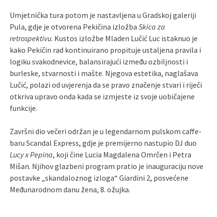
Umjetnička tura potom je nastavljena u Gradskoj galeriji
Pula, gdje je otvorena Pekičina izložba
Skica za
retrospektivu
. Kustos izložbe Mladen Lučić Luc istaknuo je
kako Pekičin rad kontinuirano propituje ustaljena pravila i
logiku svakodnevice, balansirajući između ozbiljnosti i
burleske, stvarnosti i mašte. Njegova estetika, naglašava
Lučić, polazi od uvjerenja da se pravo značenje stvari i riječi
otkriva upravo onda kada se izmjeste iz svoje uobičajene
funkcije.
Završni dio večeri održan je u legendarnom pulskom caffe-
baru Scandal Express, gdje je premijerno nastupio DJ duo
Lucy x Pepina
, koji čine Lucia Magdalena Omrčen i Petra
Mišan. Njihov glazbeni program pratio je inauguraciju nove
postavke „skandaloznog izloga“ Giardini 2, posvećene
Međunarodnom danu žena, 8. ožujka.