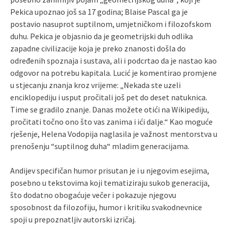
Pekica upoznao još sa 17 godina; Blaise Pascal ga je
postavio nasuprot suptilnom, umjetničkom i filozofskom
duhu. Pekica je objasnio da je geometrijski duh odlika
zapadne civilizacije koja je preko znanosti došla do
određenih spoznaja i sustava, ali i podcrtao da je nastao kao
odgovor na potrebu kapitala. Lucić je komentirao promjene
u stjecanju znanja kroz vrijeme: „Nekada ste uzeli
enciklopediju i usput pročitali još pet do deset natuknica.
Time se gradilo znanje. Danas možete otići na Wikipediju,
pročitati točno ono što vas zanima i ići dalje.“ Kao moguće
rješenje, Helena Vodopija naglasila je važnost mentorstva u
prenošenju “suptilnog duha“ mladim generacijama.
Andijev specifičan humor prisutan je i u njegovim esejima,
posebno u tekstovima koji tematiziraju sukob generacija,
što dodatno obogaćuje večer i pokazuje njegovu
sposobnost da filozofiju, humor i kritiku svakodnevnice
spoji u prepoznatljiv autorski izričaj.