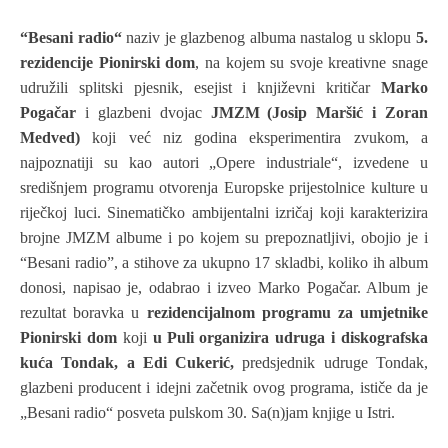
“Besani radio“
naziv je glazbenog albuma nastalog u sklopu
5.
rezidencije Pionirski dom
, na kojem su svoje kreativne snage
udružili splitski pjesnik, esejist i književni kritičar
Marko
Pogačar
i glazbeni dvojac
JMZM
(Josip Maršić i Zoran
Medved)
koji već niz godina eksperimentira zvukom, a
najpoznatiji su kao autori „Opere industriale“, izvedene u
središnjem programu otvorenja Europske prijestolnice kulture u
riječkoj luci. Sinematičko ambijentalni izričaj
koji karakterizira
brojne JMZM albume i po kojem su prepoznatljivi, obojio je i
“Besani radio”, a
stihove za ukupno 17 skladbi,
koliko ih album
donosi, napisao je, odabrao i izveo Marko Pogačar. Album je
rezultat boravka u
rezidencijalnom programu za umjetnike
Pionirski dom
koji
u
Puli organizira udruga i diskografska
kuća Tondak, a Edi Cukerić,
p
redsjednik udruge Tondak,
glazbeni producent i idejni začetnik ovog programa, ističe da je
„Besani radio“ posveta pulskom 30. Sa(n)jam knjige u Istri.