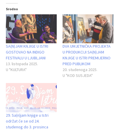
Srodno
SA(N)JAM KNJIGE U ISTRI
DVA UMJETNIČKA PROJEKTA
GOSTOVAO NA INDIGO
U PRODUKCIJI SA(N)JAM
FESTIVALU U LJUBLJANI
KNJIGE U ISTRI PREMIJERNO
13. listopada 2025.
PRED PUBLIKOM
U "KULTURA"
20. studenoga 2025.
U "KOD SUSJEDA"
29. Sa(n)jam knjige u Istri
održat će se od 24.
studenog do 3. prosinca