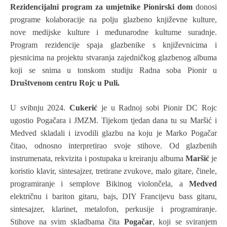
Rezidencijalni program za umjetnike Pionirski dom
donosi
programe kolaboracije na polju glazbeno književne kulture,
nove medijske kulture i međunarodne kulturne suradnje.
Program rezidencije spaja glazbenike s književnicima i
pjesnicima na projektu stvaranja zajedničkog glazbenog albuma
koji se snima u tonskom studiju Radna soba Pionir
u
Društvenom centru Rojc u Puli.
U svibnju 2024.
Cukerić
je u Radnoj sobi Pionir DC Rojc
ugostio Pogačara i JMZM. Tijekom tjedan dana tu su Maršić i
Medved skladali i izvodili glazbu na koju je Marko Pogačar
čitao, odnosno interpretirao svoje stihove. Od glazbenih
instrumenata, rekvizita i postupaka u kreiranju albuma
Maršić
je
koristio klavir, sintesajzer, tretirane zvukove, malo gitare, činele,
programiranje i semplove Bikinog violončela, a
Medved
električnu i bariton gitaru, bajs, DIY Francijevu bass gitaru,
sintesajzer, klarinet, metalofon, perkusije i programiranje.
Stihove na svim skladbama čita
Pogačar
, koji se sviranjem