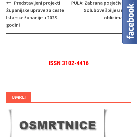
Navigacija
Predstavljeni projekti
PULA: Zabrana posjećivanja
objava
Županijske uprave za ceste
Golubove špilje u svim
Istarske županije u 2025.
oblicima
godini
ISSN 3102-4416
UMRLI