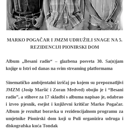
MARKO POGAČAR I JMZM UDRUŽILI SNAGE NA 5.
REZIDENCIJI PIONIRSKI DOM
Album „Besani radio“ – glazbena posveta 30. Sa(n)jam
knjige u Istri od danas
na svim streaming platformama
Sinematičko ambijentalni izričaj po kojem su prepoznatljivi
JMZM
(Josip Maršić i Zoran Medved)
obojio je i “Besani
radio”, a
stihove za 17 skladbi s albuma
napisao je, odabrao
i izveo pjesnik, esejist i književni kritičar Marko Pogačar.
Album je rezultat boravka u
rezidencijalnom programu za
umjetnike Pionirski dom koji u Puli organizira udruga i
diskografska kuća Tondak