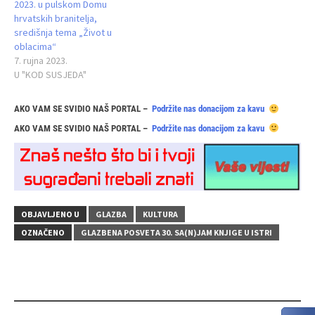
2023. u pulskom Domu
hrvatskih branitelja,
središnja tema „Život u
oblacima“
7. rujna 2023.
U "KOD SUSJEDA"
AKO VAM SE SVIDIO NAŠ PORTAL –
Podržite nas donacijom za kavu
AKO VAM SE SVIDIO NAŠ PORTAL –
Podržite nas donacijom za kavu
OBJAVLJENO U
GLAZBA
KULTURA
OZNAČENO
GLAZBENA POSVETA 30. SA(N)JAM KNJIGE U ISTRI