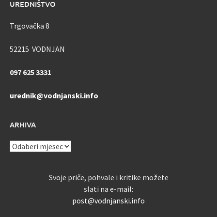
UREDNIŠTVO
Trgovačka 8
52215 VODNJAN
097 625 3331
urednik@vodnjanski.info
ARHIVA
ARHIVA
Svoje priče, pohvale i kritike možete
slati na e-mail:
post@vodnjanski.info