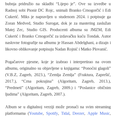
bubnja pridružio na skladbi “Lijepo je”. Ove su izvedbe u
Radnoj sobi Pionir DC Rojc, snimali Branko Crnogorčić i Edi
Cukerić. Miks je napravljen u studenom 2024. i potpisuje ga
Zoran Medved, Studio Surogat, dok je za mastering zaslužan
Matej Zec, Studio GIS. Producenti albuma su JMZM, Edi
Cukerić i Branko Crnogorčić za izdavačku kuću Tondak. Autor
naslovne fotografije na albumu je Hassan Abdelghani, a dizajn i
likovno oblikovanje potpisuju Nadan Rojnić i Matko Plovanić.
Pogačarove pjesme, koje je izabrao i interpretirao na ovom
albumu, originalno su objavljene u knjigama: “Ponoćni glagoli”
(V.B.Z, Zagreb, 2023.), “Zemlja Zemlja” (Fraktura, Zaprešić,
2017.), “Crna pokrajina” (Algoritam, Zagreb, 2013.),
“Predmeti” (Algoritam, Zagreb, 2009.) i “Poslanice običnim
ljudima” (Algoritam, Zagreb, 2007.).
Album se u digitalnoj verziji može pronaći na svim streaming
platformama (
Youtube
,
Spotify
,
Tidal
,
Deezer
,
Apple Music
,