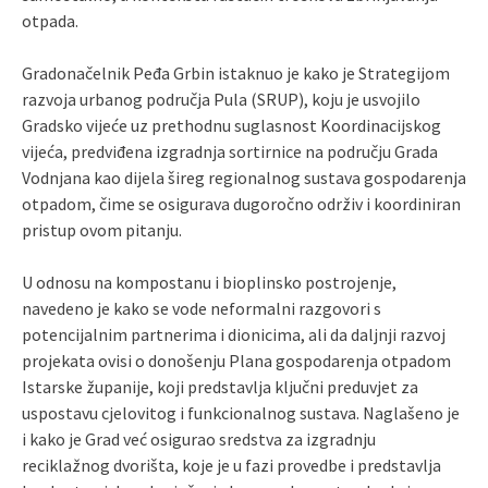
otpada.
Gradonačelnik Peđa Grbin istaknuo je kako je Strategijom
razvoja urbanog područja Pula (SRUP), koju je usvojilo
Gradsko vijeće uz prethodnu suglasnost Koordinacijskog
vijeća, predviđena izgradnja sortirnice na području Grada
Vodnjana kao dijela šireg regionalnog sustava gospodarenja
otpadom, čime se osigurava dugoročno održiv i koordiniran
pristup ovom pitanju.
U odnosu na kompostanu i bioplinsko postrojenje,
navedeno je kako se vode neformalni razgovori s
potencijalnim partnerima i dionicima, ali da daljnji razvoj
projekata ovisi o donošenju Plana gospodarenja otpadom
Istarske županije, koji predstavlja ključni preduvjet za
uspostavu cjelovitog i funkcionalnog sustava. Naglašeno je
i kako je Grad već osigurao sredstva za izgradnju
reciklažnog dvorišta, koje je u fazi provedbe i predstavlja