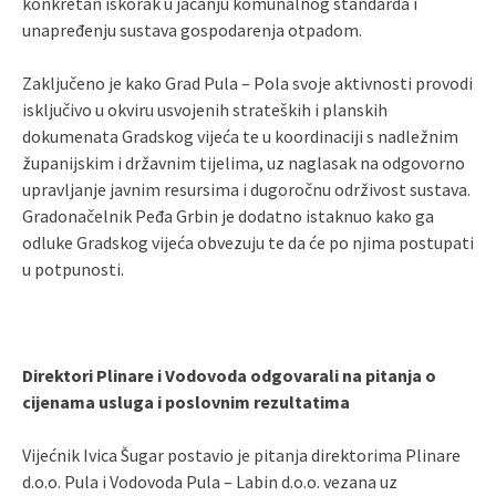
konkretan iskorak u jačanju komunalnog standarda i
unapređenju sustava gospodarenja otpadom.
Zaključeno je kako Grad Pula – Pola svoje aktivnosti provodi
isključivo u okviru usvojenih strateških i planskih
dokumenata Gradskog vijeća te u koordinaciji s nadležnim
županijskim i državnim tijelima, uz naglasak na odgovorno
upravljanje javnim resursima i dugoročnu održivost sustava.
Gradonačelnik Peđa Grbin je dodatno istaknuo kako ga
odluke Gradskog vijeća obvezuju te da će po njima postupati
u potpunosti.
Direktori Plinare i Vodovoda odgovarali na pitanja o
cijenama usluga i poslovnim rezultatima
Vijećnik Ivica Šugar postavio je pitanja direktorima Plinare
d.o.o. Pula i Vodovoda Pula – Labin d.o.o. vezana uz