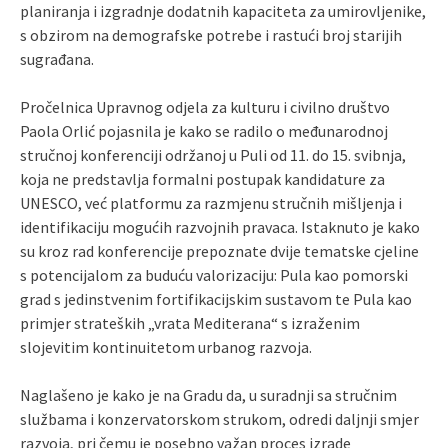
planiranja i izgradnje dodatnih kapaciteta za umirovljenike,
s obzirom na demografske potrebe i rastući broj starijih
sugrađana.
Pročelnica Upravnog odjela za kulturu i civilno društvo
Paola Orlić pojasnila je kako se radilo o međunarodnoj
stručnoj konferenciji održanoj u Puli od 11. do 15. svibnja,
koja ne predstavlja formalni postupak kandidature za
UNESCO, već platformu za razmjenu stručnih mišljenja i
identifikaciju mogućih razvojnih pravaca. Istaknuto je kako
su kroz rad konferencije prepoznate dvije tematske cjeline
s potencijalom za buduću valorizaciju: Pula kao pomorski
grad s jedinstvenim fortifikacijskim sustavom te Pula kao
primjer strateških „vrata Mediterana“ s izraženim
slojevitim kontinuitetom urbanog razvoja.
Naglašeno je kako je na Gradu da, u suradnji sa stručnim
službama i konzervatorskom strukom, odredi daljnji smjer
razvoja, pri čemu je posebno važan proces izrade