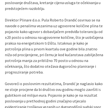
poslovanje društava, kretanje cijena usluga te očekivanja u
predstojećem razdoblju.
Direktor Plinare d.o.o. Pula Roberto Drandić osvrnuo se na
navode o penalima vezanima uz ugovorene količine plina te
pojasnio kako ugovor s dobavljačem predviđa toleranciju od
±20 posto u odnosu na ugovorene količine, što je uobičajena
praksa na energetskom tržištu. Istaknuo je kako je
potrošnja plina u prvom kvartalu ove godine bila znatno
niža od procijenjene, pri čemu je kod kućanstava zabilježena
potrošnja manja za približno 70 posto u odnosu na
očekivanja, što dodatno otežava dugoročno planiranje i
prognoziranje potreba.
Govoreći o poslovnim rezultatima, Drandić je naglasio kako
ne stoje procjene da bi društvo ovu godinu moglo završiti s
gubitkom od milijun eura. Pojasnio je kako je na rezultat
poslovanja u prethodnoj godini značajno utjecalo
evidentiranje troškova vezanih uz dugogodišnji sudski spor