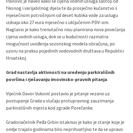
Pavlović je naveo kako se cijena vodnih usluga sastoji od
fiksnog i varijabilnog dijela te da prosječno kućanstvo s
mjesečnom potrošnjom od deset kubika vode za uslugu
izdvaja oko 27 eura mjesečno s uključenim PDV-om.
Naglasio je kako trenutačno nisu planirana nova povećanja
cijena vodnih usluga, dok se u budućnosti razmatra
mogućnost uvođenja sezonskog modela obračuna, po
uzoru na praksu pojedinih vodovodnih društava u Republici
Hrvatskoj.
Grad nastavlja aktivnosti na uređenju parkirališnih
površina i rješavanju imovinsko-pravnih pitanja
Vijećnik Davor Vuković postavio je pitanje vezano uz
postupanje Grada u slučaju protupravnog zauzimanja
parkirališnih mjesta kod zgrade Porečanke.
Gradonačelnik Peđa Grbin istaknuo je kako je stanje koje je
ondje trajalo godinama bilo neprihvatljivo te da se upravo