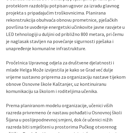
proteklom razdoblju potpisan ugovor za izradu glavnog
projekta s pripadajućim troškovnicima. Planirana
rekonstrukcija obuhvaća obnovu prometnice, pješačkih
površina te uvođenje energetski učinkovite javne rasvjete u
LED tehnologiji u duljini od približno 800 metara, pri čemu
je naglasak stavljen na povećanje sigurnosti pješaka i
unapređenje komunalne infrastrukture.
Pročelnica Upravnog odjela za društvene djelatnosti i
mlade Helga Može izvijestila je kako se Grad već dulje
vrijeme sustavno priprema za organizaciju nastave tijekom
obnove Osnovne škole Kaštanjer, uz kontinuiranu
komunikaciju sa školom i roditeljima učenika.
Prema planiranom modelu organizacije, učenici viših
razreda privremeno će nastavu pohađati u Osnovnoj školi
Šijana u poslijepodnevnoj smjeni, dok će učenici nižih
razreda biti smješteni u prostorima Pučkog otvorenog