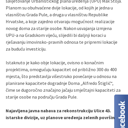
savjetovanje Urbanističkog plana uređenja (UPU) Max Stoja.
Planom su obuhvaćene dvije lokacije, od kojih je jedna u
vlasništvu Grada Pule, a druga u vlasništvu Republike
Hrvatske, a koje zajedno otvaraju mogućnost realizacije
novog doma za starije osobe. Nakon usvajanja izmjena
UPU-a na Gradskom vijeću, slijedili bi daljnji koraci u
rješavanju imovinsko-pravnih odnosa te pripremi lokacije
za buduću investiciju.
Istaknuto je kako obje lokacije, ovisno o konačnim
projektima, omogućuju kapacitet od približno 300 do 400
mjesta, što predstavlja višestruko povećanje u odnosu na
planirane kapacitete dogradnje Doma „Alfredo Štiglić“,
čime se dugoročno značajno jačaju smještajni kapaciteti za
starije osobe na području Grada Pule.
Najavljena javna nabava za rekonstrukciju Ulice 43.
istarske divizije, uz planove uređenja zelenih površina