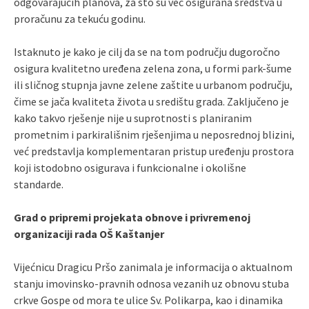
odgovarajućih planova, za što su već osigurana sredstva u
proračunu za tekuću godinu.
Istaknuto je kako je cilj da se na tom području dugoročno
osigura kvalitetno uređena zelena zona, u formi park-šume
ili sličnog stupnja javne zelene zaštite u urbanom području,
čime se jača kvaliteta života u središtu grada. Zaključeno je
kako takvo rješenje nije u suprotnosti s planiranim
prometnim i parkirališnim rješenjima u neposrednoj blizini,
već predstavlja komplementaran pristup uređenju prostora
koji istodobno osigurava i funkcionalne i okolišne
standarde.
Grad o pripremi projekata obnove i privremenoj
organizaciji rada OŠ Kaštanjer
Vijećnicu Dragicu Pršo zanimala je informacija o aktualnom
stanju imovinsko-pravnih odnosa vezanih uz obnovu stuba
crkve Gospe od mora te ulice Sv. Polikarpa, kao i dinamika