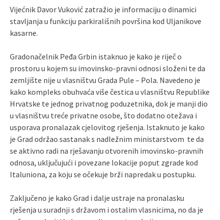
Vijećnik Davor Vuković zatražio je informaciju o dinamici
stavljanja u funkciju parkirališnih površina kod Uljanikove
kasarne.
Gradonačelnik Peđa Grbin istaknuo je kako je riječ o
prostoru u kojem su imovinsko-pravni odnosi složeni te da
zemljište nije u vlasništvu Grada Pule – Pola. Navedeno je
kako kompleks obuhvaća više čestica u vlasništvu Republike
Hrvatske te jednog privatnog poduzetnika, dok je manji dio
u vlasništvu treće privatne osobe, što dodatno otežava i
usporava pronalazak cjelovitog rješenja. Istaknuto je kako
je Grad održao sastanak s nadležnim ministarstvom te da
se aktivno radi na rješavanju otvorenih imovinsko-pravnih
odnosa, uključujući i povezane lokacije poput zgrade kod
Italuniona, za koju se očekuje brži napredak u postupku.
Zaključeno je kako Grad i dalje ustraje na pronalasku
rješenja u suradnji s državom i ostalim vlasnicima, no da je