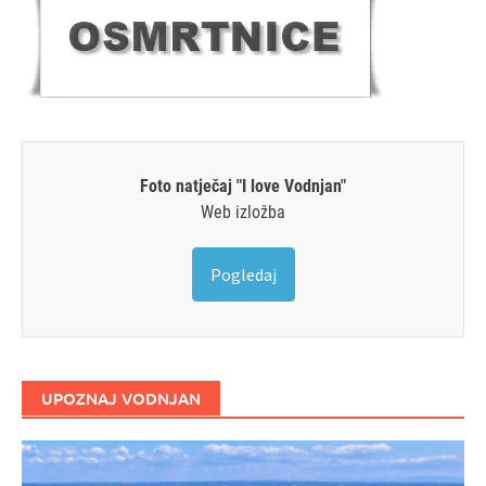
Foto natječaj "I love Vodnjan"
Web izložba
Pogledaj
UPOZNAJ VODNJAN