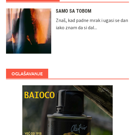
SAMO SA TOBOM
Znaš, kad padne mrak i ugasi se dan
iako znam da si dal...
OGLAŠAVANJE