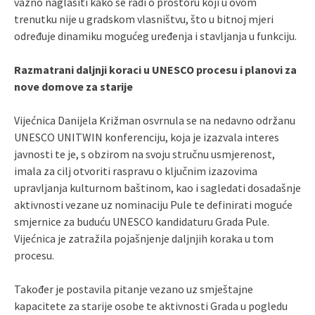
važno naglasiti kako se radi o prostoru koji u ovom
trenutku nije u gradskom vlasništvu, što u bitnoj mjeri
određuje dinamiku mogućeg uređenja i stavljanja u funkciju.
Razmatrani daljnji koraci u UNESCO procesu i planovi za
nove domove za starije
Vijećnica Danijela Križman osvrnula se na nedavno održanu
UNESCO UNITWIN konferenciju, koja je izazvala interes
javnosti te je, s obzirom na svoju stručnu usmjerenost,
imala za cilj otvoriti raspravu o ključnim izazovima
upravljanja kulturnom baštinom, kao i sagledati dosadašnje
aktivnosti vezane uz nominaciju Pule te definirati moguće
smjernice za buduću UNESCO kandidaturu Grada Pule.
Vijećnica je zatražila pojašnjenje daljnjih koraka u tom
procesu.
Također je postavila pitanje vezano uz smještajne
kapacitete za starije osobe te aktivnosti Grada u pogledu