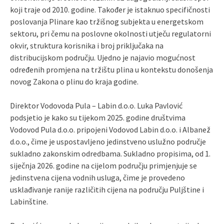
koji traje od 2010. godine. Također je istaknuo specifičnosti
poslovanja Plinare kao tržišnog subjekta u energetskom
sektoru, pri čemu na poslovne okolnosti utječu regulatorni
okvir, struktura korisnika i broj priključaka na
distribucijskom području. Ujedno je najavio mogućnost
određenih promjena na tržištu plina u kontekstu donošenja
novog Zakona o plinu do kraja godine.
Direktor Vodovoda Pula – Labin d.o.o. Luka Pavlović
podsjetio je kako su tijekom 2025. godine društvima
Vodovod Pula d.o.o. pripojeni Vodovod Labin d.o.o. i Albanež
d.o.o., čime je uspostavljeno jedinstveno uslužno područje
sukladno zakonskim odredbama. Sukladno propisima, od 1.
siječnja 2026. godine na cijelom području primjenjuje se
jedinstvena cijena vodnih usluga, čime je provedeno
usklađivanje ranije različitih cijena na području Puljštine i
Labinštine.