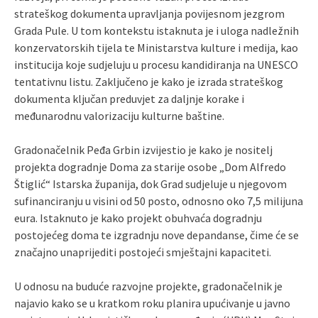
strateškog dokumenta upravljanja povijesnom jezgrom
Grada Pule. U tom kontekstu istaknuta je i uloga nadležnih
konzervatorskih tijela te Ministarstva kulture i medija, kao
institucija koje sudjeluju u procesu kandidiranja na UNESCO
tentativnu listu. Zaključeno je kako je izrada strateškog
dokumenta ključan preduvjet za daljnje korake i
međunarodnu valorizaciju kulturne baštine.
Gradonačelnik Peđa Grbin izvijestio je kako je nositelj
projekta dogradnje Doma za starije osobe „Dom Alfredo
Štiglić“ Istarska županija, dok Grad sudjeluje u njegovom
sufinanciranju u visini od 50 posto, odnosno oko 7,5 milijuna
eura. Istaknuto je kako projekt obuhvaća dogradnju
postojećeg doma te izgradnju nove depandanse, čime će se
značajno unaprijediti postojeći smještajni kapaciteti.
U odnosu na buduće razvojne projekte, gradonačelnik je
najavio kako se u kratkom roku planira upućivanje u javno