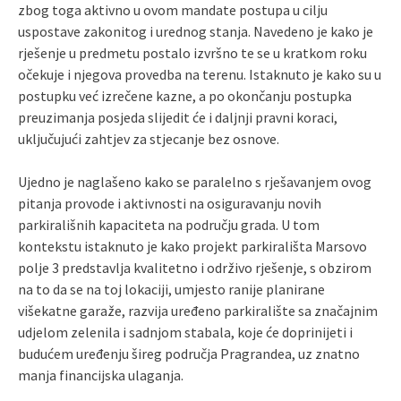
zbog toga aktivno u ovom mandate postupa u cilju
uspostave zakonitog i urednog stanja. Navedeno je kako je
rješenje u predmetu postalo izvršno te se u kratkom roku
očekuje i njegova provedba na terenu. Istaknuto je kako su u
postupku već izrečene kazne, a po okončanju postupka
preuzimanja posjeda slijedit će i daljnji pravni koraci,
uključujući zahtjev za stjecanje bez osnove.
Ujedno je naglašeno kako se paralelno s rješavanjem ovog
pitanja provode i aktivnosti na osiguravanju novih
parkirališnih kapaciteta na području grada. U tom
kontekstu istaknuto je kako projekt parkirališta Marsovo
polje 3 predstavlja kvalitetno i održivo rješenje, s obzirom
na to da se na toj lokaciji, umjesto ranije planirane
višekatne garaže, razvija uređeno parkiralište sa značajnim
udjelom zelenila i sadnjom stabala, koje će doprinijeti i
budućem uređenju šireg područja Pragrandea, uz znatno
manja financijska ulaganja.