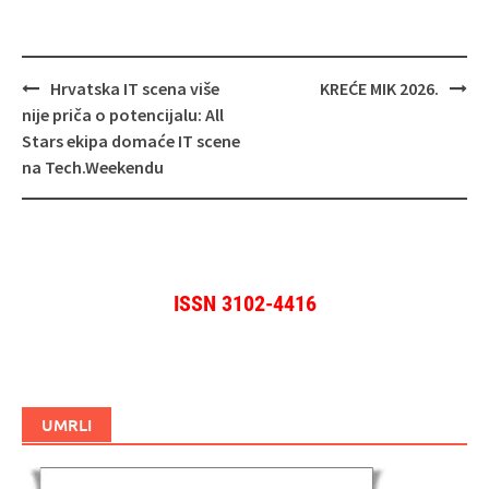
Navigacija
Hrvatska IT scena više
KREĆE MIK 2026.
objava
nije priča o potencijalu: All
Stars ekipa domaće IT scene
na Tech.Weekendu
ISSN 3102-4416
UMRLI