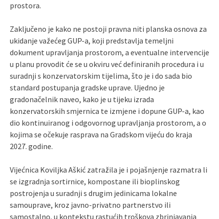
prostora.
Zaključeno je kako ne postoji pravna niti planska osnova za
ukidanje važećeg GUP-a, koji predstavlja temeljni
dokument upravljanja prostorom, a eventualne intervencije
u planu provodit će se u okviru već definiranih procedura i u
suradnji s konzervatorskim tijelima, što je i do sada bio
standard postupanja gradske uprave. Ujedno je
gradonačelnik naveo, kako je u tijeku izrada
konzervatorskih smjernica te izmjene i dopune GUP-a, kao
dio kontinuiranog i odgovornog upravljanja prostorom, a o
kojima se očekuje rasprava na Gradskom vijeću do kraja
2027. godine.
Vijećnica Koviljka Aškić zatražila je i pojašnjenje razmatra li
se izgradnja sortirnice, kompostane ili bioplinskog
postrojenja u suradnji s drugim jedinicama lokalne
samouprave, kroz javno-privatno partnerstvo ili
samostalno, u kontekstu rastućih troškova zbrinjavanja