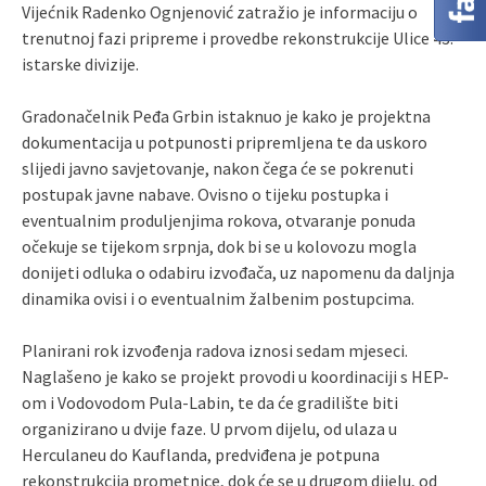
Vijećnik Radenko Ognjenović zatražio je informaciju o
trenutnoj fazi pripreme i provedbe rekonstrukcije Ulice 43.
istarske divizije.
Gradonačelnik Peđa Grbin istaknuo je kako je projektna
dokumentacija u potpunosti pripremljena te da uskoro
slijedi javno savjetovanje, nakon čega će se pokrenuti
postupak javne nabave. Ovisno o tijeku postupka i
eventualnim produljenjima rokova, otvaranje ponuda
očekuje se tijekom srpnja, dok bi se u kolovozu mogla
donijeti odluka o odabiru izvođača, uz napomenu da daljnja
dinamika ovisi i o eventualnim žalbenim postupcima.
Planirani rok izvođenja radova iznosi sedam mjeseci.
Naglašeno je kako se projekt provodi u koordinaciji s HEP-
om i Vodovodom Pula-Labin, te da će gradilište biti
organizirano u dvije faze. U prvom dijelu, od ulaza u
Herculaneu do Kauflanda, predviđena je potpuna
rekonstrukcija prometnice, dok će se u drugom dijelu, od