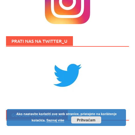
PRATI NAS NA TWITTER_U
Ako nastavite koristiti ove web stranice, pristajete na korištenje
GOOGLE OGLAŠAVANJE
Prihvaćam
kolačića.
Saznaj više