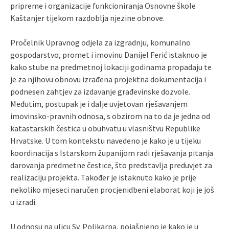
pripreme i organizacije funkcioniranja Osnovne škole
Kaštanjer tijekom razdoblja njezine obnove.
Pročelnik Upravnog odjela za izgradnju, komunalno
gospodarstvo, promet i imovinu Danijel Ferić istaknuo je
kako stube na predmetnoj lokaciji godinama propadaju te
je za njihovu obnovu izrađena projektna dokumentacija i
podnesen zahtjev za izdavanje građevinske dozvole.
Međutim, postupak je i dalje uvjetovan rješavanjem
imovinsko-pravnih odnosa, s obzirom na to da je jedna od
katastarskih čestica u obuhvatu u vlasništvu Republike
Hrvatske. U tom kontekstu navedeno je kako je u tijeku
koordinacija s Istarskom županijom radi rješavanja pitanja
darovanja predmetne čestice, što predstavlja preduvjet za
realizaciju projekta. Također je istaknuto kako je prije
nekoliko mjeseci naručen procjenidbeni elaborat koji je još
u izradi.
U odnosu na ulicu Sv. Polikarpa, pojašnjeno je kako je u