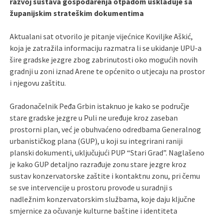
razvoj sustava gospodarenja otpadom usklađuje sa
županijskim strateškim dokumentima
Aktualani sat otvorilo je pitanje vijećnice Koviljke Aškić,
koja je zatražila informaciju razmatra li se ukidanje UPU-a
šire gradske jezgre zbog zabrinutosti oko mogućih novih
gradnji u zoni iznad Arene te općenito o utjecaju na prostor
i njegovu zaštitu.
Gradonačelnik Peđa Grbin istaknuo je kako se područje
stare gradske jezgre u Puli ne uređuje kroz zaseban
prostorni plan, već je obuhvaćeno odredbama Generalnog
urbanističkog plana (GUP), u koji su integrirani raniji
planski dokumenti, uključujući PUP “Stari Grad”. Naglašeno
je kako GUP detaljno razrađuje zonu stare jezgre kroz
sustav konzervatorske zaštite i kontaktnu zonu, pri čemu
se sve intervencije u prostoru provode u suradnji s
nadležnim konzervatorskim službama, koje daju ključne
smjernice za očuvanje kulturne baštine i identiteta