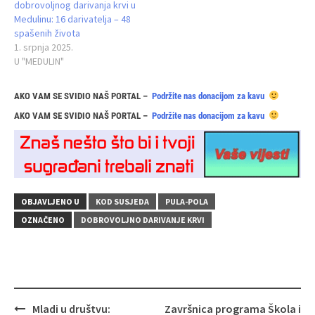
dobrovoljnog darivanja krvi u
Medulinu: 16 darivatelja – 48
spašenih života
1. srpnja 2025.
U "MEDULIN"
AKO VAM SE SVIDIO NAŠ PORTAL –
Podržite nas donacijom za kavu
AKO VAM SE SVIDIO NAŠ PORTAL –
Podržite nas donacijom za kavu
OBJAVLJENO U
KOD SUSJEDA
PULA-POLA
OZNAČENO
DOBROVOLJNO DARIVANJE KRVI
Navigacija
Mladi u društvu:
Završnica programa Škola i