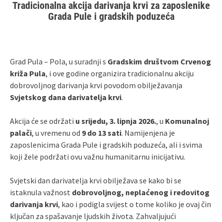
Tradicionalna akcija darivanja krvi za zaposlenike
Grada Pule i gradskih poduzeća
Grad Pula – Pola, u suradnji s
Gradskim društvom Crvenog
križa Pula
, i ove godine organizira tradicionalnu akciju
dobrovoljnog darivanja krvi povodom obilježavanja
Svjetskog dana darivatelja krvi
.
Akcija će se održati
u srijedu, 3. lipnja 2026.
, u
Komunalnoj
palači
, u vremenu od
9 do 13 sati
. Namijenjena je
zaposlenicima Grada Pule i gradskih poduzeća, ali i svima
koji žele podržati ovu važnu humanitarnu inicijativu.
Svjetski dan darivatelja krvi obilježava se kako bi se
istaknula važnost
dobrovoljnog, neplaćenog i redovitog
darivanja krvi
, kao i podigla svijest o tome koliko je ovaj čin
ključan za spašavanje ljudskih života. Zahvaljujući