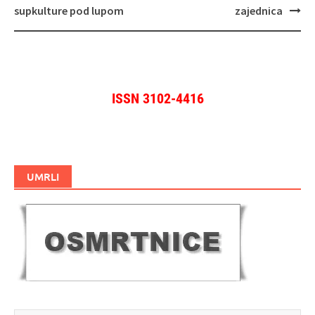
objava
supkulture pod lupom
zajednica
ISSN 3102-4416
UMRLI