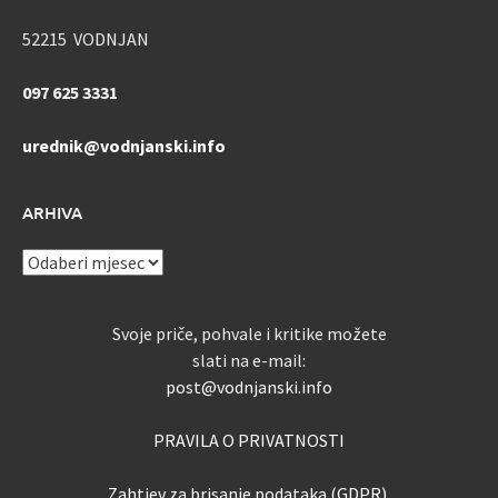
52215 VODNJAN
097 625 3331
urednik@vodnjanski.info
ARHIVA
ARHIVA
Svoje priče, pohvale i kritike možete
slati na e-mail:
post@vodnjanski.info
PRAVILA O PRIVATNOSTI
Zahtjev za brisanje podataka (GDPR)