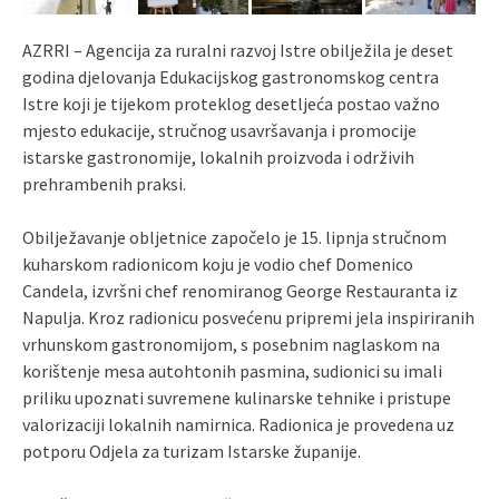
AZRRI – Agencija za ruralni razvoj Istre obilježila je deset
godina djelovanja Edukacijskog gastronomskog centra
Istre koji je tijekom proteklog desetljeća postao važno
mjesto edukacije, stručnog usavršavanja i promocije
istarske gastronomije, lokalnih proizvoda i održivih
prehrambenih praksi.
Obilježavanje obljetnice započelo je 15. lipnja stručnom
kuharskom radionicom koju je vodio chef Domenico
Candela, izvršni chef renomiranog George Restauranta iz
Napulja. Kroz radionicu posvećenu pripremi jela inspiriranih
vrhunskom gastronomijom, s posebnim naglaskom na
korištenje mesa autohtonih pasmina, sudionici su imali
priliku upoznati suvremene kulinarske tehnike i pristupe
valorizaciji lokalnih namirnica. Radionica je provedena uz
potporu Odjela za turizam Istarske županije.