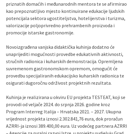
priznatih domaćih i međunarodnih mentora te se afirmirao
kao prepoznatljivo mjesto kontinuirane edukacije ljudskih
potencijala sektora ugostiteljstva, hotelijerstva i turizma,
valorizacije poljoprivredno prehrambenih proizvoda i
promocije istarske gastronomije.
Novoizgrađena vanjska didaktička kuhinja dodatno će
unaprijediti mogućnosti provedbe edukativnih aktivnosti,
stručnih radionica i kuharskih demonstracija. Opremljena
suvremenom gastronomskom opremom, omogućit će
provedbu specijaliranih edukacijsko kuharskih radionica te
osigurati dugoročnu održivost projektnih rezultata.
Kuhinja je realizirana u okviru EU projekta TESTEAT, koji se
provodi od veljače 2024. do srpnja 2026. godine kroz
Program Interreg Italija – Hrvatska 2021. – 2027. Ukupna
vrijednost projekta iznosi 2.302.841,76 eura, dok proračun
AZRRI-ja iznosi 389.400,00 eura. Uz vodećeg partnera AZRRI
– Agencije za ruralni razvoj Istre, u projektu sudjeluju Grad