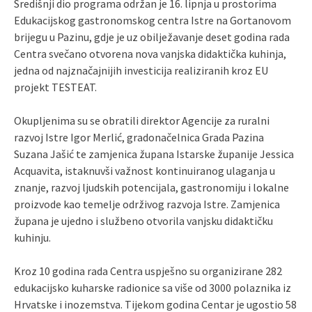
Središnji dio programa održan je 16. lipnja u prostorima
Edukacijskog gastronomskog centra Istre na Gortanovom
brijegu u Pazinu, gdje je uz obilježavanje deset godina rada
Centra svečano otvorena nova vanjska didaktička kuhinja,
jedna od najznačajnijih investicija realiziranih kroz EU
projekt TESTEAT.
Okupljenima su se obratili direktor Agencije za ruralni
razvoj Istre Igor Merlić, gradonačelnica Grada Pazina
Suzana Jašić te zamjenica župana Istarske županije Jessica
Acquavita, istaknuvši važnost kontinuiranog ulaganja u
znanje, razvoj ljudskih potencijala, gastronomiju i lokalne
proizvode kao temelje održivog razvoja Istre. Zamjenica
župana je ujedno i službeno otvorila vanjsku didaktičku
kuhinju.
Kroz 10 godina rada Centra uspješno su organizirane 282
edukacijsko kuharske radionice sa više od 3000 polaznika iz
Hrvatske i inozemstva. Tijekom godina Centar je ugostio 58