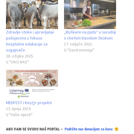
Zdravlje stoke i upravljanje
„Boškarin na pjatu“ u suradnji
pašnjacima u fokusu
s chefom Davidom Skokom
besplatne edukacije za
17. veljače 2021.
uzgajivače
U "Gastronomija"
28. ožujka 2025.
U "OKO NAS"
MEDFEST i KeyQ+ projekti
13. lipnja 2019.
U "Vaše vijesti"
AKO VAM SE SVIDIO NAŠ PORTAL –
Podržite nas donacijom za kavu