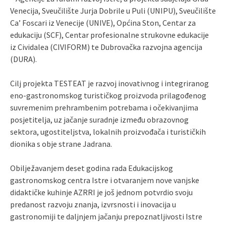
Venecija, Sveučilište Jurja Dobrile u Puli (UNIPU), Sveučilište
Ca’ Foscari iz Venecije (UNIVE), Općina Ston, Centar za
edukaciju (SCF), Centar profesionalne strukovne edukacije
iz Cividalea (CIVIFORM) te Dubrovačka razvojna agencija
(DURA).
Cilj projekta TESTEAT je razvoj inovativnog i integriranog
eno-gastronomskog turističkog proizvoda prilagođenog
suvremenim prehrambenim potrebama i očekivanjima
posjetitelja, uz jačanje suradnje između obrazovnog
sektora, ugostiteljstva, lokalnih proizvođača i turističkih
dionika s obje strane Jadrana.
Obilježavanjem deset godina rada Edukacijskog
gastronomskog centra Istre i otvaranjem nove vanjske
didaktičke kuhinje AZRRI je još jednom potvrdio svoju
predanost razvoju znanja, izvrsnosti i inovacija u
gastronomiji te daljnjem jačanju prepoznatljivosti Istre