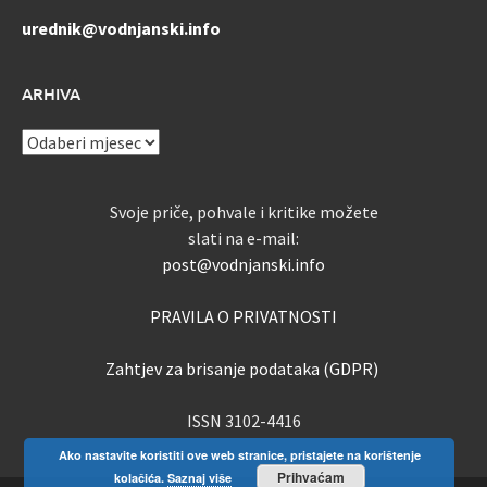
urednik@vodnjanski.info
ARHIVA
ARHIVA
Svoje priče, pohvale i kritike možete
slati na e-mail:
post@vodnjanski.info
PRAVILA O PRIVATNOSTI
Zahtjev za brisanje podataka (GDPR)
ISSN 3102-4416
Ako nastavite koristiti ove web stranice, pristajete na korištenje
Prihvaćam
kolačića.
Saznaj više