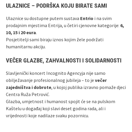
ULAZNICE – PODRŠKA KOJU BIRATE SAMI
Ulaznice su dostupne putem sustava
Entrio
i na svim
prodajnim mjestima Entrija, u četiri cjenovne kategorije:
6,
10, 15 i 20 eura
.
Posjetitelji sami biraju iznos kojim žele podržati
humanitarnu akciju.
VEČER GLAZBE, ZAHVALNOSTI I SOLIDARNOSTI
Slavljenički koncert Incognito Agencyja nije samo
obilježavanje profesionalnog jubileja – to je
večer
zajedništva i dobrote
, u kojoj publika izravno pomaže djeci
Centra Ruža Petrović.
Glazba, umjetnost i humanost spojit će se na pulskom
Kaštelu u događaj koji slavi deset godina rada, ali i
vrijednosti koje nadilaze svaku pozornicu.