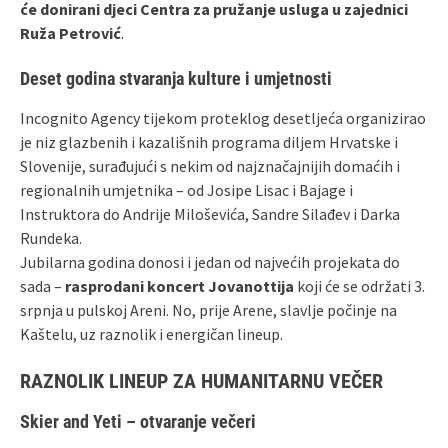
će donirani djeci Centra za pružanje usluga u zajednici
Ruža Petrović
.
Deset godina stvaranja kulture i umjetnosti
Incognito Agency tijekom proteklog desetljeća organizirao
je niz glazbenih i kazališnih programa diljem Hrvatske i
Slovenije, surađujući s nekim od najznačajnijih domaćih i
regionalnih umjetnika – od Josipe Lisac i Bajage i
Instruktora do Andrije Miloševića, Sandre Silađev i Darka
Rundeka.
Jubilarna godina donosi i jedan od najvećih projekata do
sada –
rasprodani koncert Jovanottija
koji će se održati 3.
srpnja u pulskoj Areni. No, prije Arene, slavlje počinje na
Kaštelu, uz raznolik i energičan lineup.
RAZNOLIK LINEUP ZA HUMANITARNU VEČER
Skier and Yeti
– otvaranje večeri