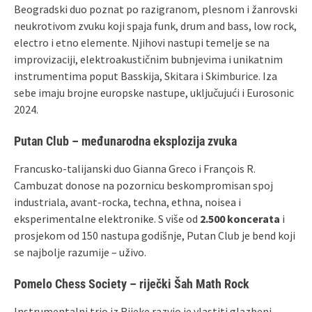
Beogradski duo poznat po razigranom, plesnom i žanrovski
neukrotivom zvuku koji spaja funk, drum and bass, low rock,
electro i etno elemente. Njihovi nastupi temelje se na
improvizaciji, elektroakustičnim bubnjevima i unikatnim
instrumentima poput Basskija, Skitara i Skimburice. Iza
sebe imaju brojne europske nastupe, uključujući i Eurosonic
2024.
Putan Club
– međunarodna eksplozija zvuka
Francusko-talijanski duo Gianna Greco i François R.
Cambuzat donose na pozornicu beskompromisan spoj
industriala, avant-rocka, techna, ethna, noisea i
eksperimentalne elektronike. S više od
2.500 koncerata
i
prosjekom od 150 nastupa godišnje, Putan Club je bend koji
se najbolje razumije – uživo.
Pomelo Chess Society
– riječki Šah Math Rock
Instrumentalni trio iz Rijeke razvio je vlastiti glazbeni