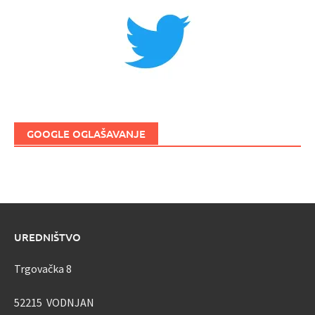
GOOGLE OGLAŠAVANJE
UREDNIŠTVO
Trgovačka 8
52215 VODNJAN