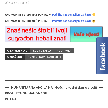
U "KOD SUSJEDA"
AKO VAM SE SVIDIO NAŠ PORTAL –
Podržite nas donacijom za kavu
AKO VAM SE SVIDIO NAŠ PORTAL –
Podržite nas donacijom za kavu
OBJAVLJENO U
KOD SUSJEDA
PULA-POLA
OZNAČENO
HUMANITARNI KONCERTI
Navigacija
HUMANITARNA AKCIJA NA
Međunarodni dan obitelji
objava
PROLJETNOM HANDMADE
BUTIKU