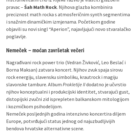
pravac –
Šah Math Rock
. Njihova glazba kombinira
preciznost math rocka s atmosferičnim synth segmentima
i snažnim dinamičkim izmjenama. Početkom godine
objavili su novi singl “Aperion”, najavljujući novo stvaralačko
poglavlje.
Nemeček
– moćan završetak večeri
Nagrađivani rock power trio (Vedran Živković, Leo Beslać i
Borna Maksan) zatvara koncert. Njihov zvuk spaja sirovu
rock energiju, slavensku simboliku, krautrock i magiju
slavonske tambure. Album
Prokletije II
dodatno je učvrstio
njihov konceptualni i produkcijski identitet, stvarajući gust,
distopijski zvučni zid isprepleten balkanskom mitologijom
i kozmičkom psihodelijom.
Nemeček posljednjih godina intenzivno koncertira diljem
Europe, potvrđujući status jednog od najuzbudljivijih
bendova hrvatske alternativne scene.