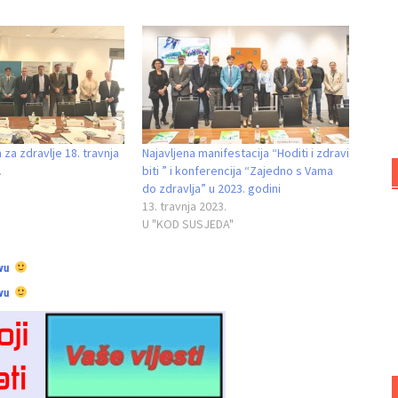
a za zdravlje 18. travnja
Najavljena manifestacija “Hoditi i zdravi
.
biti ” i konferencija “Zajedno s Vama
do zdravlja” u 2023. godini
13. travnja 2023.
U "KOD SUSJEDA"
vu
vu