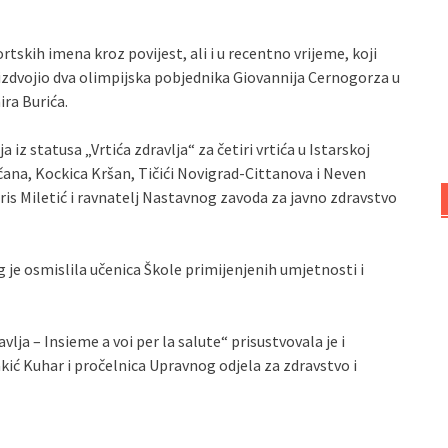
ortskih imena kroz povijest, ali i u recentno vrijeme, koji
izdvojio dva olimpijska pobjednika Giovannija Cernogorza u
ira Burića.
 iz statusa „Vrtića zdravlja“ za četiri vrtića u Istarskoj
rčana, Kockica Kršan, Tičići Novigrad-Cittanova i Neven
ris Miletić i ravnatelj Nastavnog zavoda za javno zdravstvo
 je osmislila učenica Škole primijenjenih umjetnosti i
lja – Insieme a voi per la salute“ prisustvovala je i
kić Kuhar i pročelnica Upravnog odjela za zdravstvo i