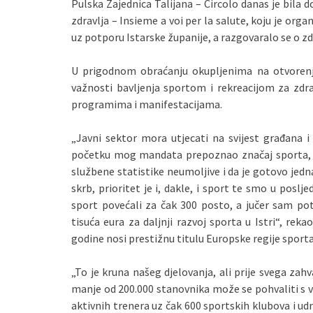
Pulska Zajednica Talijana – Circolo danas je bila
zdravlja – Insieme a voi per la salute, koju je org
uz potporu Istarske županije, a razgovaralo se o zd
U prigodnom obraćanju okupljenima na otvorenju 
važnosti bavljenja sportom i rekreacijom za zdr
programima i manifestacijama.
„Javni sektor mora utjecati na svijest građana
početku mog mandata prepoznao značaj sporta, p
službene statistike neumoljive i da je gotovo jedna
skrb, prioritet je i, dakle, i sport te smo u poslj
sport povećali za čak 300 posto, a jučer sam po
tisuća eura za daljnji razvoj sporta u Istri“, rek
godine nosi prestižnu titulu Europske regije sporta
„To je kruna našeg djelovanja, ali prije svega zah
manje od 200.000 stanovnika može se pohvaliti s vi
aktivnih trenera uz čak 600 sportskih klubova i udr