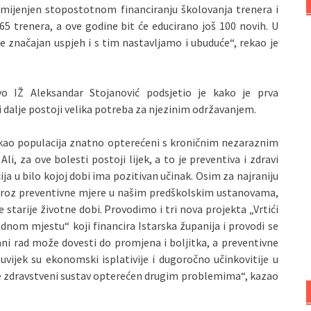
amijenjen stopostotnom financiranju školovanja trenera i
5 trenera, a ove godine bit će educirano još 100 novih. U
 značajan uspjeh i s tim nastavljamo i ubuduće“, rekao je
o IŽ Aleksandar Stojanović podsjetio je kako je prva
i dalje postoji velika potreba za njezinim održavanjem.
o kao populacija znatno opterećeni s kroničnim nezaraznim
Ali, za ove bolesti postoji lijek, a to je preventiva i zdravi
ija u bilo kojoj dobi ima pozitivan učinak. Osim za najraniju
 kroz preventivne mjere u našim predškolskim ustanovama,
starije životne dobi. Provodimo i tri nova projekta „Vrtići
radnom mjestu“ koji financira Istarska županija i provodi se
ani rad može dovesti do promjena i boljitka, a preventivne
vijek su ekonomski isplativije i dugoročno učinkovitije u
e zdravstveni sustav opterećen drugim problemima“, kazao