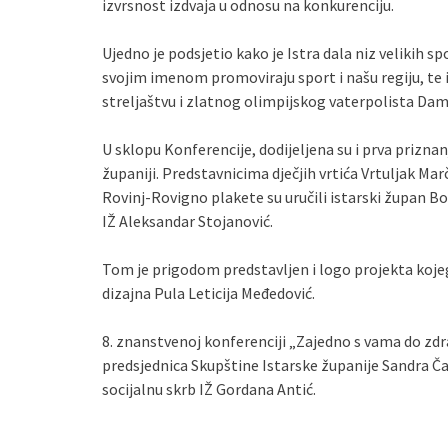
izvrsnost izdvaja u odnosu na konkurenciju.
Ujedno je podsjetio kako je Istra dala niz velikih sp
svojim imenom promoviraju sport i našu regiju, te 
streljaštvu i zlatnog olimpijskog vaterpolista Dam
U sklopu Konferencije, dodijeljena su i prva priznanja
županiji. Predstavnicima dječjih vrtića Vrtuljak Ma
Rovinj-Rovigno plakete su uručili istarski župan Bo
IŽ Aleksandar Stojanović.
Tom je prigodom predstavljen i logo projekta kojeg
dizajna Pula Leticija Međedović.
8. znanstvenoj konferenciji „Zajedno s vama do zdrav
predsjednica Skupštine Istarske županije Sandra Ča
socijalnu skrb IŽ Gordana Antić.