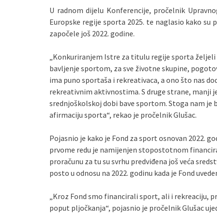
U radnom dijelu Konferencije, pročelnik Upravnog
Europske regije sporta 2025. te naglasio kako su p
započele još 2022. godine.
„Konkuriranjem Istre za titulu regije sporta želje
bavljenje sportom, za sve životne skupine, pogotov
ima puno sportaša i rekreativaca, a ono što nas dod
rekreativnim aktivnostima. S druge strane, manji je
srednjoškolskoj dobi bave sportom. Stoga nam je 
afirmaciju sporta“, rekao je pročelnik Glušac.
Pojasnio je kako je Fond za sport osnovan 2022. godi
prvome redu je namijenjen stopostotnom financiran
proračunu za tu su svrhu predviđena još veća sredst
posto u odnosu na 2022. godinu kada je Fond uvede
„Kroz Fond smo financirali sport, ali i rekreaciju, p
poput pljočkanja“, pojasnio je pročelnik Glušac ujed