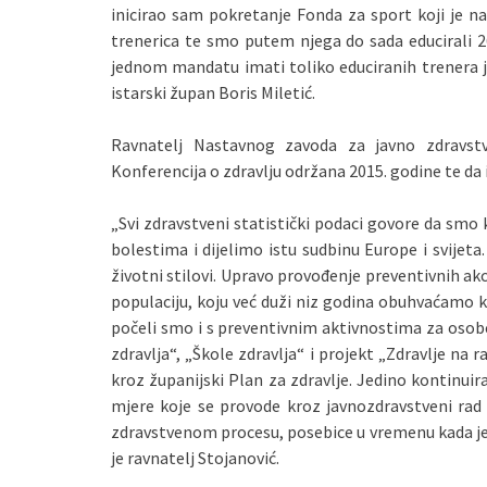
inicirao sam pokretanje Fonda za sport koji je n
trenerica te smo putem njega do sada educirali 26
jednom mandatu imati toliko educiranih trenera je
istarski župan Boris Miletić.
Ravnatelj Nastavnog zavoda za javno zdravstv
Konferencija o zdravlju održana 2015. godine te da 
„Svi zdravstveni statistički podaci govore da sm
bolestima i dijelimo istu sudbinu Europe i svijeta. 
životni stilovi. Upravo provođenje preventivnih akc
populaciju, koju već duži niz godina obuhvaćamo
počeli smo i s preventivnim aktivnostima za osobe 
zdravlja“, „Škole zdravlja“ i projekt „Zdravlje na 
kroz županijski Plan za zdravlje. Jedino kontinuir
mjere koje se provode kroz javnozdravstveni rad u
zdravstvenom procesu, posebice u vremenu kada j
je ravnatelj Stojanović.