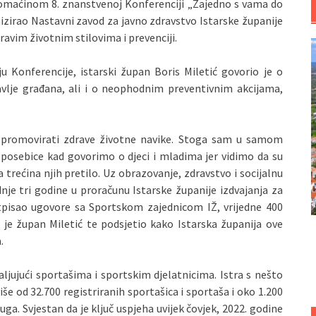
 domaćinom 8. znanstvenoj Konferenciji „Zajedno s vama do
anizirao Nastavni zavod za javno zdravstvo Istarske županije
ravim životnim stilovima i prevenciji.
Konferencije, istarski župan Boris Miletić govorio je o
avlje građana, ali i o neophodnim preventivnim akcijama,
 i promovirati zdrave životne navike. Stoga sam u samom
osebice kad govorimo o djeci i mladima jer vidimo da su
 trećina njih pretilo. Uz obrazovanje, zdravstvo i socijalnu
ednje tri godine u proračunu Istarske županije izdvajanja za
tpisao ugovore sa Sportskom zajednicom IŽ, vrijedne 400
ao je župan Miletić te podsjetio kako Istarska županija ove
.
valjujući sportašima i sportskim djelatnicima. Istra s nešto
še od 32.700 registriranih sportašica i sportaša i oko 1.200
uga. Svjestan da je ključ uspjeha uvijek čovjek, 2022. godine