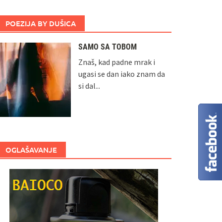
POEZIJA BY DUŠICA
SAMO SA TOBOM
Znaš, kad padne mrak i
ugasi se dan iako znam da
si dal...
OGLAŠAVANJE