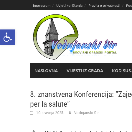
Skoči
Impressum
Uvjeti korištenja
Pravila o privatnosti
Pod
do
sadržaja
Open toolbar
NASLOVNA
VIJESTI IZ GRADA
KOD SUS
8. znanstvena Konferencija: “Zaje
per la salute”
10. travnja 2025.
Vodnjanski Đir