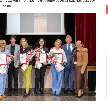
panije za koji smo u zadnje tri godine povećali izdvajanja za 300
posto