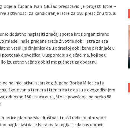
 odjela župana Ivan Glušac predstavio je projekt Istre –
rve aktivnosti za kandidiranje Istre za ovu prestižnu titulu
li smo dodatno naglasiti značaj sporta kroz organizirano
o mlade i naše građane treće životne dobi. Istra zaista
atno veseli je činjenica da u odrasloj dobi žene prednjače u
 postotak djevojčica, u usporedbi s dječacima, koji se u
bilo izuzetno važno dobiti mogućnost za dodatnu
ne na inicijativu istarskog župana Borisa Miletića i u
ju školovanja trenera i trenerica te da su u ovogodišnjem
va, odnosno 150 tisuća eura, što je povećanje od preko 88
n.
rimjerice planinarska društva ili naš tradicionalni sport
no naglasivši da je Istra mala regija te da nas upravo