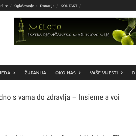
ržite
Oglašavanje
Donacije
KONTAKT
JEDA
ŽUPANIJA
OKO NAS
VAŠE VIJESTI
D
dno s vama do zdravlja – Insieme a voi