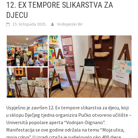
12. EX TEMPORE SLIKARSTVA ZA
DJECU
15. listopada 2025.
Vodnjanski Đir
Uspješno je završen 12. Ex tempore slikarstva za djecu, koji
u sklopu Dječjeg tjedna organizira Pučko otvoreno učilište –
Università popolare aperta “Vodnjan-Dignano”.
Manifestacija se ove godine održala na temu “Moja ulica,
moja crkva”. U izradi crteža je sudjelovalo oko 400 djece