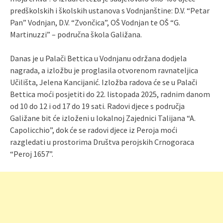
predškolskih i školskih ustanova s Vodnjanštine: D.V. “Petar
Pan” Vodnjan, D.V. “Zvončica”, OŠ Vodnjan te OŠ “G.
Martinuzzi” – područna škola Galižana.
Danas je u Palači Bettica u Vodnjanu održana dodjela
nagrada, a izložbu je proglasila otvorenom ravnateljica
Učilišta, Jelena Kancijanić. Izložba radova će se u Palači
Bettica moći posjetiti do 22. listopada 2025, radnim danom
od 10 do 12 i od 17 do 19 sati. Radovi djece s područja
Galižane bit će izloženi u lokalnoj Zajednici Talijana “A.
Capolicchio”, dok će se radovi djece iz Peroja moći
razgledati u prostorima Društva perojskih Crnogoraca
“Peroj 1657”.