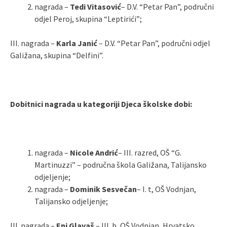
nagrada –
Tedi Vitasović
– D.V. “Petar Pan”, područni
odjel Peroj, skupina “Leptirići”;
III. nagrada –
Karla Janić
– D.V. “Petar Pan”, područni odjel
Galižana, skupina “Delfini”.
Dobitnici nagrada u kategoriji Djeca školske dobi:
nagrada –
Nicole Andrić
– III. razred, OŠ “G.
Martinuzzi” – područna škola Galižana, Talijansko
odjeljenje;
nagrada –
Dominik Sesvečan
– I. t, OŠ Vodnjan,
Talijansko odjeljenje;
III. nagrada –
Eni Glavaš
– III. b, OŠ Vodnjan, Hrvatsko