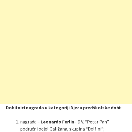
Dobitnici nagrada u kategoriji Djeca predškolske dobi:
nagrada –
Leonardo Ferlin
– D.V. “Petar Pan”,
područni odjel Galižana, skupina “Delfini”;