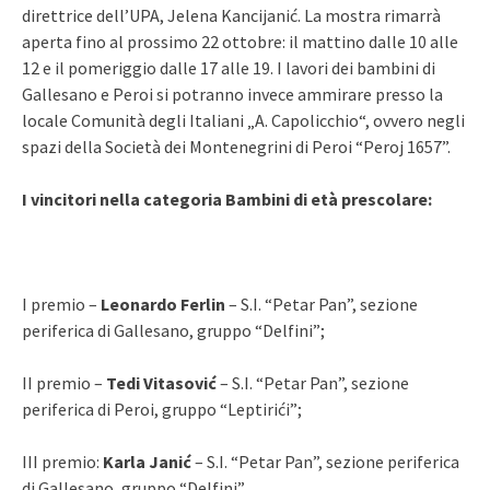
direttrice dell’UPA, Jelena Kancijanić. La mostra rimarrà
aperta fino al prossimo 22 ottobre: il mattino dalle 10 alle
12 e il pomeriggio dalle 17 alle 19. I lavori dei bambini di
Gallesano e Peroi si potranno invece ammirare presso la
locale Comunità degli Italiani „A. Capolicchio“, ovvero negli
spazi della Società dei Montenegrini di Peroi “Peroj 1657”.
I vincitori nella categoria Bambini di età prescolare:
I premio –
Leonardo Ferlin
– S.I. “Petar Pan”, sezione
periferica di Gallesano, gruppo “Delfini”;
II premio –
Tedi Vitasović
– S.I. “Petar Pan”, sezione
periferica di Peroi, gruppo “Leptirići”;
III premio:
Karla Janić
– S.I. “Petar Pan”, sezione periferica
di Gallesano, gruppo “Delfini”.