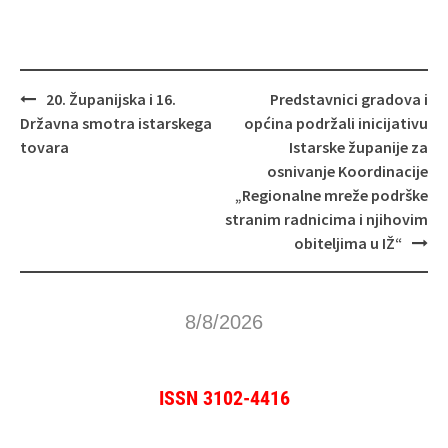
Navigacija
20. Županijska i 16.
Predstavnici gradova i
objava
Državna smotra istarskega
općina podržali inicijativu
tovara
Istarske županije za
osnivanje Koordinacije
„Regionalne mreže podrške
stranim radnicima i njihovim
obiteljima u IŽ“
8/8/2026
ISSN 3102-4416