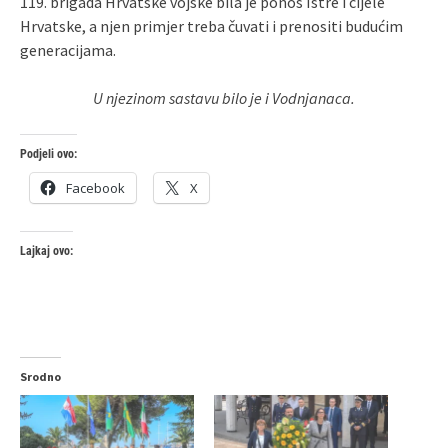
119. brigada Hrvatske vojske bila je ponos Istre i cijele
Hrvatske, a njen primjer treba čuvati i prenositi budućim
generacijama.
U njezinom sastavu bilo je i Vodnjanaca.
Podjeli ovo:
Facebook
X
Lajkaj ovo:
Srodno