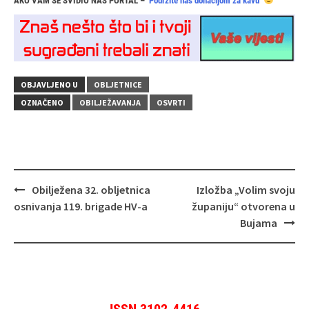
AKO VAM SE SVIDIO NAŠ PORTAL –
Podržite nas donacijom za kavu
OBJAVLJENO U
OBLJETNICE
OZNAČENO
OBILJEŽAVANJA
OSVRTI
Navigacija
Obilježena 32. obljetnica
Izložba „Volim svoju
objava
osnivanja 119. brigade HV-a
županiju“ otvorena u
Bujama