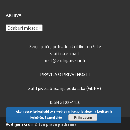
ARHIVA
ARHIVA
Svoje priče, pohvale i kritike možete
slati na e-mail:
post@vodnjanski.info
PRAVILA O PRIVATNOSTI
Zahtjev za brisanje podataka (GDPR)
ISSN 3102-4416
Ako nastavite koristiti ove web stranice, pristajete na korištenje
Prihvaćam
kolačića.
Saznaj više
Vodnjanski đir
© Sva prava pridržana.