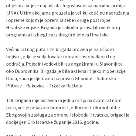
objekata koje je napuštala Jugoslavenska narodna armija
(JNA). U tim akcijama preuzela je veliku količinu naoružanja
i opreme kojom je opremila sebe i druge postrojbe
Hrvatske vojske. Brigada je također prihvatila velik broj
prognanika i izbjeglica iz drugih dijelova Hrvatske.
Većinu ratnog puta 119. brigada provela je na ličkom
bojištu, gdje je sudjelovala u obrani i oslobađanju tog
područja. Pojedini vodovi bili su angažirani i u Slavoniji te
oko Dubrovnika. Brigada je bila aktivna i tijekom operacije
Oluja, kada je djelovala na pravcu Glibodol – Saborsko –
Plitvice – Rakovica – Tržačka Raštela.
119. brigada nije ostavila ni jednu mrlju na svom ratnom
putu, već je pokazala hrabrost, odlučnost i domoljublje.
Zbog svojih zasluga za obranu i slobodu Hrvatske, brigadi je
dodijeljen Grb Istarske županije 2016. godine.