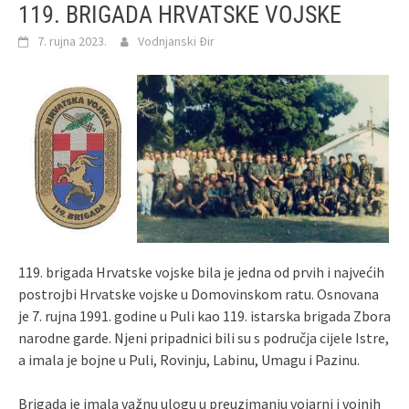
119. BRIGADA HRVATSKE VOJSKE
7. rujna 2023.
Vodnjanski Đir
119. brigada Hrvatske vojske bila je jedna od prvih i najvećih
postrojbi Hrvatske vojske u Domovinskom ratu. Osnovana
je 7. rujna 1991. godine u Puli kao 119. istarska brigada Zbora
narodne garde. Njeni pripadnici bili su s područja cijele Istre,
a imala je bojne u Puli, Rovinju, Labinu, Umagu i Pazinu.
Brigada je imala važnu ulogu u preuzimanju vojarni i vojnih