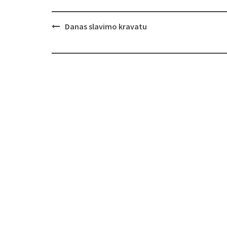
Navigacija
Danas slavimo kravatu
objava