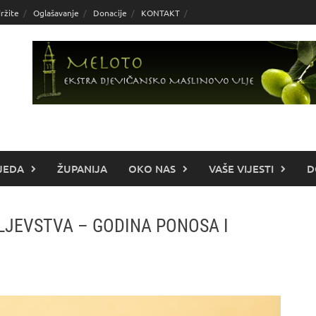
ržite
Oglašavanje
Donacije
KONTAKT
JEDA
ŽUPANIJA
OKO NAS
VAŠE VIJESTI
D
LJEVSTVA – GODINA PONOSA I