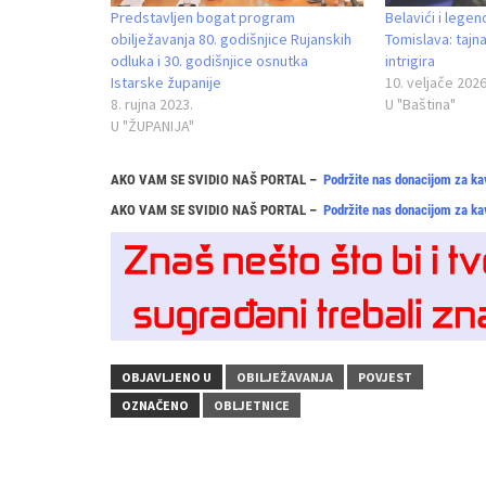
Predstavljen bogat program
Belavići i legen
obilježavanja 80. godišnjice Rujanskih
Tomislava: tajn
odluka i 30. godišnjice osnutka
intrigira
Istarske županije
10. veljače 2026
8. rujna 2023.
U "Baština"
U "ŽUPANIJA"
AKO VAM SE SVIDIO NAŠ PORTAL –
Podržite nas donacijom za ka
AKO VAM SE SVIDIO NAŠ PORTAL –
Podržite nas donacijom za ka
OBJAVLJENO U
OBILJEŽAVANJA
POVJEST
OZNAČENO
OBLJETNICE