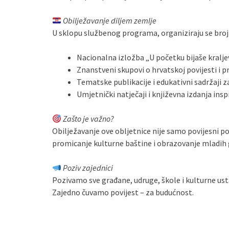
Obilježavanje diljem zemlje
U sklopu službenog programa, organiziraju se brojn
Nacionalna izložba „U početku bijaše kralj
Znanstveni skupovi o hrvatskoj povijesti i pr
Tematske publikacije i edukativni sadržaji z
Umjetnički natječaji i književna izdanja i
Zašto je važno?
Obilježavanje ove obljetnice nije samo povijesni pods
promicanje kulturne baštine i obrazovanje mladih 
Poziv zajednici
Pozivamo sve građane, udruge, škole i kulturne usta
Zajedno čuvamo povijest – za budućnost.