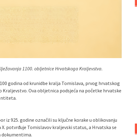
ježavanja 1100. obljetnice Hrvatskoga Kraljevstva.
1100 godina od krunidbe kralja Tomislava, prvog hrvatskog
o Kraljevstvo. Ova obljetnica podsjeća na početke hrvatske
ntiteta.
bor iz 925. godine označili su ključne korake u oblikovanju
X. potvrđuje Tomislavov kraljevski status, a Hrvatska se
im dokumentima.