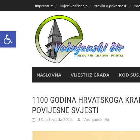
Skoči
Impressum
Uvjeti korištenja
Pravila o privatnosti
Pod
do
sadržaja
Open toolbar
NASLOVNA
VIJESTI IZ GRADA
KOD SUS
1100 GODINA HRVATSKOGA KRA
POVIJESNE SVJESTI
18. listopada 2025.
Vodnjanski Đir