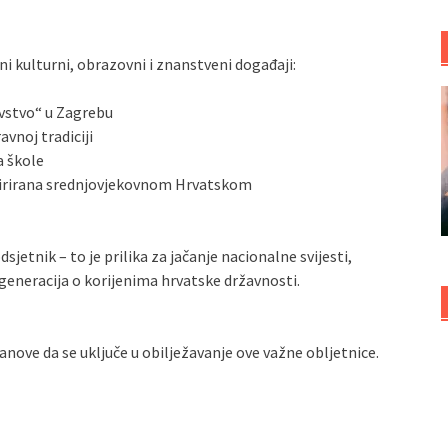
i kulturni, obrazovni i znanstveni događaji:
evstvo“ u Zagrebu
avnoj tradiciji
a škole
nspirirana srednjovjekovnom Hrvatskom
jetnik – to je prilika za jačanje nacionalne svijesti,
generacija o korijenima hrvatske državnosti.
nove da se uključe u obilježavanje ove važne obljetnice.