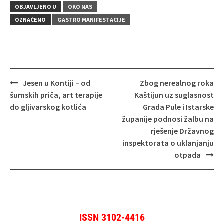
OBJAVLJENO U
OKO NAS
OZNAČENO
GASTRO MANIFESTACIJE
Navigacija
Jesen u Kontiji – od
Zbog nerealnog roka
objava
šumskih priča, art terapije
Kaštijun uz suglasnost
do gljivarskog kotlića
Grada Pule i Istarske
županije podnosi žalbu na
rješenje Državnog
inspektorata o uklanjanju
otpada
ISSN 3102-4416