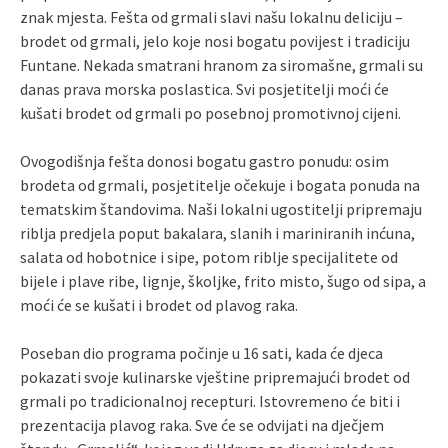
znak mjesta. Fešta od grmali slavi našu lokalnu deliciju –
brodet od grmali, jelo koje nosi bogatu povijest i tradiciju
Funtane. Nekada smatrani hranom za siromašne, grmali su
danas prava morska poslastica. Svi posjetitelji moći će
kušati brodet od grmali po posebnoj promotivnoj cijeni.
Ovogodišnja fešta donosi bogatu gastro ponudu: osim
brodeta od grmali, posjetitelje očekuje i bogata ponuda na
tematskim štandovima. Naši lokalni ugostitelji pripremaju
riblja predjela poput bakalara, slanih i mariniranih inćuna,
salata od hobotnice i sipe, potom riblje specijalitete od
bijele i plave ribe, lignje, školjke, frito misto, šugo od sipa, a
moći će se kušati i brodet od plavog raka.
Poseban dio programa počinje u 16 sati, kada će djeca
pokazati svoje kulinarske vještine pripremajući brodet od
grmali po tradicionalnoj recepturi. Istovremeno će biti i
prezentacija plavog raka. Sve će se odvijati na dječjem