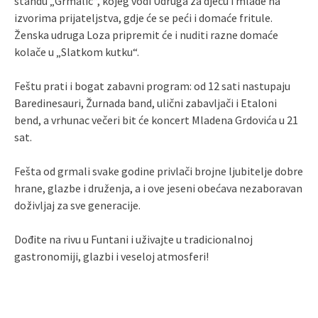
štandu „Grmalić“, kojeg vodi Udruga za djecu i mlade na
izvorima prijateljstva, gdje će se peći i domaće fritule.
Ženska udruga Loza pripremit će i nuditi razne domaće
kolače u „Slatkom kutku“.
Feštu prati i bogat zabavni program: od 12 sati nastupaju
Baredinesauri, Žurnada band, ulični zabavljači i Etaloni
bend, a vrhunac večeri bit će koncert Mladena Grdovića u 21
sat.
Fešta od grmali svake godine privlači brojne ljubitelje dobre
hrane, glazbe i druženja, a i ove jeseni obećava nezaboravan
doživljaj za sve generacije.
Dođite na rivu u Funtani i uživajte u tradicionalnoj
gastronomiji, glazbi i veseloj atmosferi!