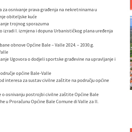
a za osnivanje prava građenja na nekretninama u
nje obiteljske kuće
apanje trojnog sporazuma
o izradi I. izmjena i dopuna Urbanističkog plana uređenja
bane obnove Općine Bale – Valle 2024. – 2030.g.
Valle
anje Ugovora o dodjeli sportske građevine na upravljanje i
područje općine Bale-Valle
d interesa za sustav civilne zaštite na području općine
 o osnivanju postrojbi civilne zaštite Općine Bale
ihe u Proračunu Općine Bale Comune di Valle za II.