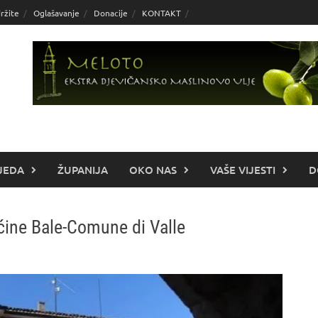
ržite
Oglašavanje
Donacije
KONTAKT
JEDA
ŽUPANIJA
OKO NAS
VAŠE VIJESTI
D
ćine Bale-Comune di Valle