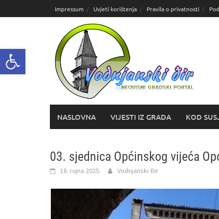
Skoči
Impressum
Uvjeti korištenja
Pravila o privatnosti
Pod
do
sadržaja
Open toolbar
NASLOVNA
VIJESTI IZ GRADA
KOD SUS
03. sjednica Općinskog vijeća Op
18. rujna 2025.
Vodnjanski Đir