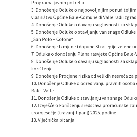
Programa javnih potreba
3. Donošenje Odluke o najpovoljnijim ponuditeljim
vlasništvu Općine Bale-Comune di Valle radi izgrad
4. Donošenje Odluke o davanju suglasnosti za skl
5. Donošenje Odluke o stavljanju van snage Odluke 
„San Polo – Colone“
6. Donošenje Izmjene i dopune Strategije zelene ur
7. Odluka o donošenju Plana rasvjete Općine Bale-
8. Donošenje Odluke o davanju suglasnosti za sklap
korištenje
9. Donošenje Procjene rizika od velikih nesreća za 
10. Donošenje Odluke o određivanju pravnih osoba o
Bale- Valle
11. Donošenje Odluke o stavljanju van snage Odluke
12. Izvješće o korištenju sredstava proračunske zal
tromjesečje (travanj-lipanj) 2025. godine
13. Vijećnička pitanja