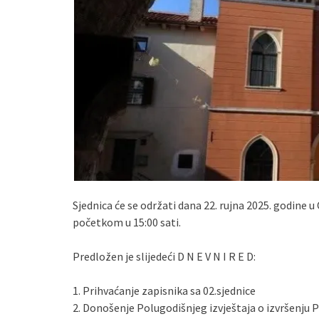
Sjednica će se održati dana 22. rujna 2025. godine 
početkom u 15:00 sati.
Predložen je slijedeći D N E V N I R E D:
1. Prihvaćanje zapisnika sa 02.sjednice
2. Donošenje Polugodišnjeg izvještaja o izvršenju 