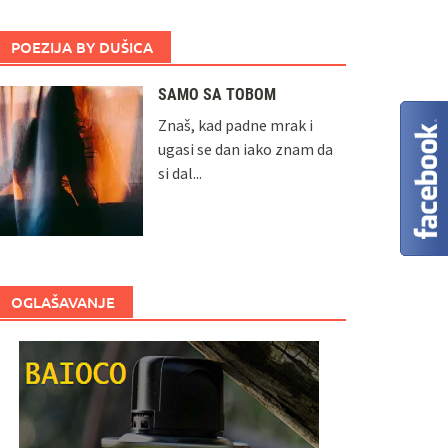
POEZIJA BY DUŠICA
SAMO SA TOBOM
Znaš, kad padne mrak i
ugasi se dan iako znam da
si dal...
OGLAŠAVANJE