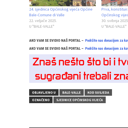
24. sjednica Općinskog vijeća Općine
Prva, konstitui
Bale-Comune di Valle
Općinskog vijeć
22. veljače 2025.
30. svibnja 2025
U "BALE-VALLE"
U "BALE-VALLE"
AKO VAM SE SVIDIO NAŠ PORTAL –
Podržite nas donacijom za ka
AKO VAM SE SVIDIO NAŠ PORTAL –
Podržite nas donacijom za ka
OBJAVLJENO U
BALE-VALLE
KOD SUSJEDA
OZNAČENO
SJEDNICE OPĆINSKOG VIJEĆA