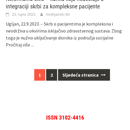
integraciji skrbi za kompleksne pacijente
23. rujna 2023.
Vodnjanski Đir
Ugljan, 22.9.2023. – Skrb o pacijentima je kompleksna i
neodrživa u okvirima isključivo zdravstvenog sustava. Zbog
toga je nužno uključivanje dionika iz područja socijalne
Pročitaj više ...
Navigacija
1
2
Sljedeća stranica
za
objave
ISSN 3102-4416