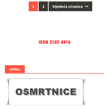
Navigacija
1
2
Sljedeća stranica
za
objave
ISSN 3102-4416
UMRLI