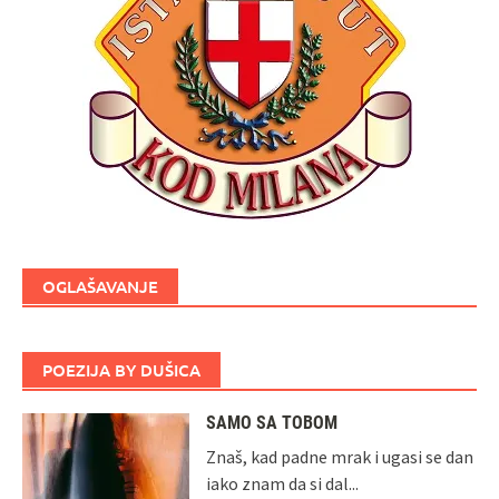
OGLAŠAVANJE
POEZIJA BY DUŠICA
SAMO SA TOBOM
Znaš, kad padne mrak i ugasi se dan
iako znam da si dal...