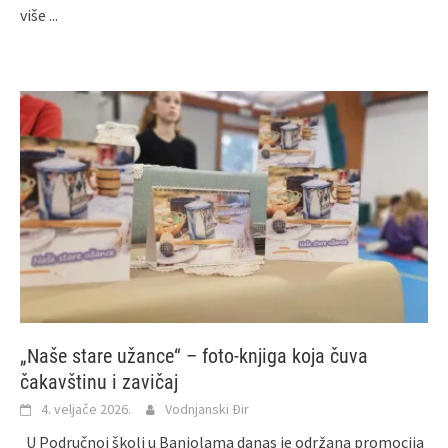
više ...
„Naše stare užance“ – foto-knjiga koja čuva
čakavštinu i zavičaj
4. veljače 2026.
Vodnjanski Đir
U Područnoj školi u Banjolama danas je održana promocija