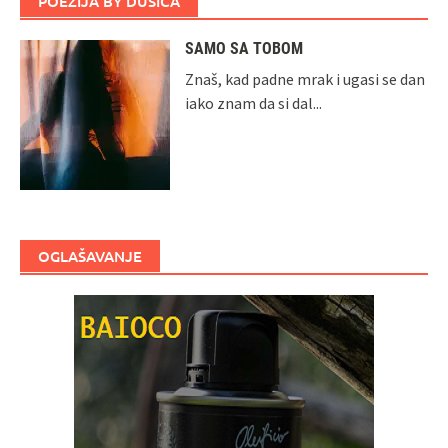
POEZIJA BY DUŠICA
SAMO SA TOBOM
Znaš, kad padne mrak i ugasi se dan
iako znam da si dal...
OGLAŠAVANJE