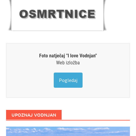
Foto natječaj "I love Vodnjan"
Web izložba
Pogledaj
UPOZNAJ VODNJAN