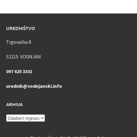
UREDNIŠTVO
Trgovačka 8
52215 VODNJAN
097 625 3331
urednik@vodnjanski.info
ARHIVA
ARHIVA