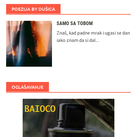
POEZIJA BY DUŠICA
SAMO SA TOBOM
Znaš, kad padne mrak i ugasi se dan
iako znam da si dal...
OGLAŠAVANJE