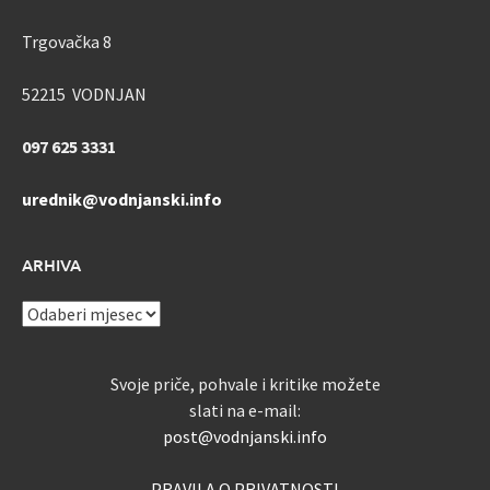
Trgovačka 8
52215 VODNJAN
097 625 3331
urednik@vodnjanski.info
ARHIVA
ARHIVA
Svoje priče, pohvale i kritike možete
slati na e-mail:
post@vodnjanski.info
PRAVILA O PRIVATNOSTI