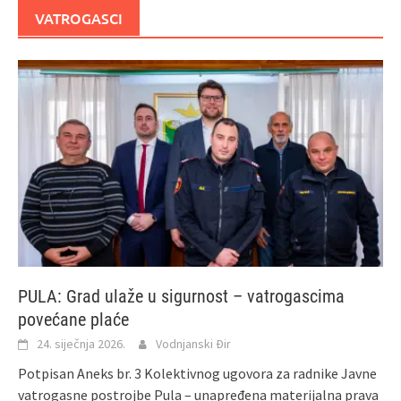
VATROGASCI
PULA: Grad ulaže u sigurnost – vatrogascima
povećane plaće
24. siječnja 2026.
Vodnjanski Đir
Potpisan Aneks br. 3 Kolektivnog ugovora za radnike Javne
vatrogasne postrojbe Pula – unapređena materijalna prava