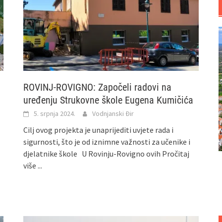
ROVINJ-ROVIGNO: Započeli radovi na
uređenju Strukovne škole Eugena Kumičića
5. srpnja 2024.
Vodnjanski Đir
Cilj ovog projekta je unaprijediti uvjete rada i
sigurnosti, što je od iznimne važnosti za učenike i
djelatnike škole U Rovinju-Rovigno ovih
Pročitaj
više ...