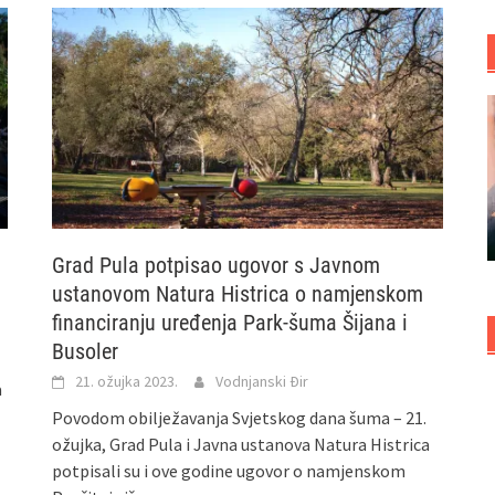
Grad Pula potpisao ugovor s Javnom
ustanovom Natura Histrica o namjenskom
financiranju uređenja Park-šuma Šijana i
Busoler
21. ožujka 2023.
Vodnjanski Đir
a
Povodom obilježavanja Svjetskog dana šuma – 21.
ožujka, Grad Pula i Javna ustanova Natura Histrica
potpisali su i ove godine ugovor o namjenskom