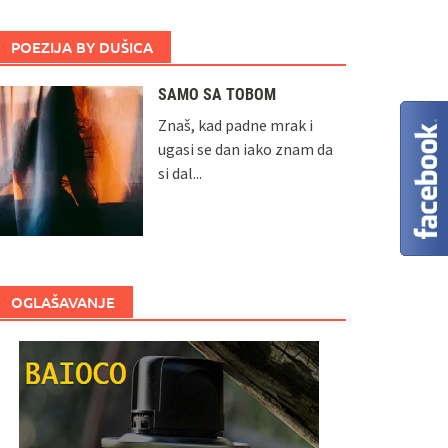
POEZIJA BY DUŠICA
SAMO SA TOBOM
Znaš, kad padne mrak i
ugasi se dan iako znam da
si dal...
OGLAŠAVANJE