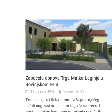
Započela obnova Trga Matka Laginje u
Rovinjskom Selu
17. veljače 2023.
Vodnjanski Đir
Trenutno je u tijeku demontaža postojećeg
asfaltnog zastora, nakon čega će se krenuti s
postavljanjem kamenog opločenja različitih