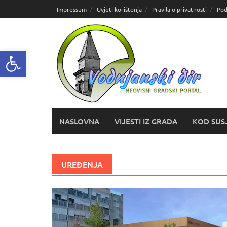
Skoči
Impressum
Uvjeti korištenja
Pravila o privatnosti
Pod
do
sadržaja
Open toolbar
NASLOVNA
VIJESTI IZ GRADA
KOD SUS
UREĐENJA