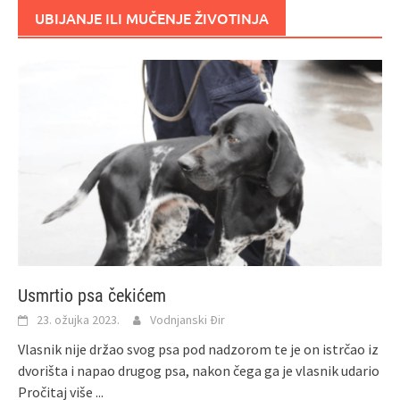
UBIJANJE ILI MUČENJE ŽIVOTINJA
Usmrtio psa čekićem
23. ožujka 2023.
Vodnjanski Đir
Vlasnik nije držao svog psa pod nadzorom te je on istrčao iz
dvorišta i napao drugog psa, nakon čega ga je vlasnik udario
Pročitaj više ...