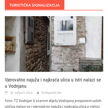
TURISTIČKA SIGNALIZACIJA
Vjerovatno najuža i najkraća ulica u Istri nalazi se
u Vodnjanu
28. veljače 2023.
Vodnjanski Đir
foto: TZ Vodnjan U starom dijelu Vodnjana prepunom uskih
uličica nalazi se i vjerojatno najuža i najkraća ulica u cijeloj