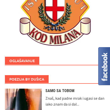
OGLAŠAVANJE
POEZIJA BY DUŠICA
SAMO SA TOBOM
Znaš, kad padne mrak i ugasi se dan
iako znam da si dal...