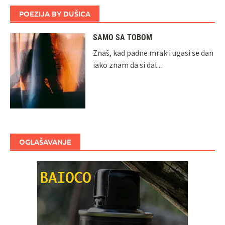
POEZIJA BY DUŠICA
SAMO SA TOBOM
Znaš, kad padne mrak i ugasi se dan
iako znam da si dal...
OGLAŠAVANJE