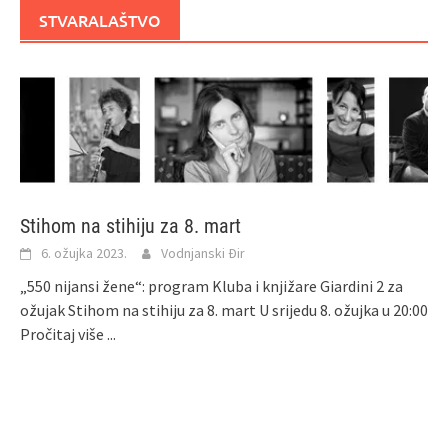
STVARALAŠTVO
Stihom na stihiju za 8. mart
6. ožujka 2023.
Vodnjanski Đir
„550 nijansi žene“: program Kluba i knjižare Giardini 2 za
ožujak Stihom na stihiju za 8. mart U srijedu 8. ožujka u 20:00
Pročitaj više ...