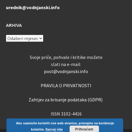
urednik@vodnjanski.info
ARHIVA
ARHIVA
Svoje priče, pohvale i kritike možete
slati na e-mail:
post@vodnjanski.info
PRAVILA O PRIVATNOSTI
Zahtjev za brisanje podataka (GDPR)
ISSN 3102-4416
Ako nastavite koristiti ove web stranice, pristajete na korištenje
Prihvaćam
kolačića.
Saznaj više