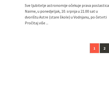
Sve ljubitelje astronomije očekuje prava poslastica
Naime, u ponedjeljak, 10. srpnja u 21.00 sat u
dvorištu Astre (stare škole) u Vodnjanu, po četvrti
Pročitaj više ...
Navigacija
1
2
za
objave