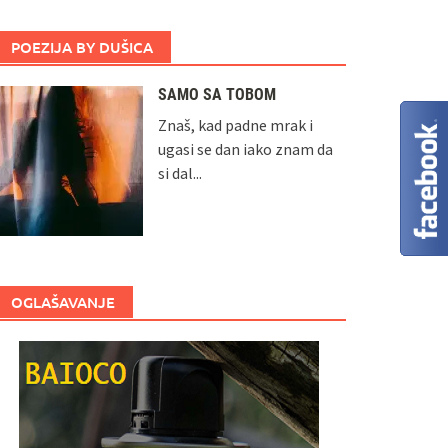
POEZIJA BY DUŠICA
SAMO SA TOBOM
Znaš, kad padne mrak i
ugasi se dan iako znam da
si dal...
OGLAŠAVANJE