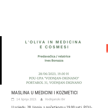
MASLINA U MEDICINI I KOZMETICI
14. lipnja 2023.
Vodnjanski Đir
U srijedu, 28. lipnja, s početkom u 19.00 sati, POU-