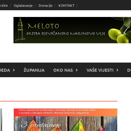
ržite
Oglašavanje
Donacije
KONTAKT
JEDA
ŽUPANIJA
OKO NAS
VAŠE VIJESTI
D