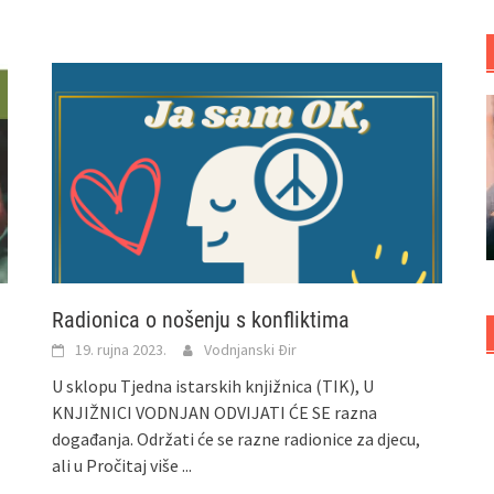
Radionica o nošenju s konfliktima
19. rujna 2023.
Vodnjanski Đir
U sklopu Tjedna istarskih knjižnica (TIK), U
KNJIŽNICI VODNJAN ODVIJATI ĆE SE razna
događanja. Održati će se razne radionice za djecu,
ali u
Pročitaj više ...