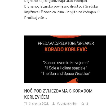
Dignano koji organiziraju Grad Vodnjan-
Dignano, Istarsko povijesno društvo i Gradska
knjižnica i čitaonica Pula – Knjižnica Vodnjan. U
Pročitaj više ...
NOĆ POD ZVIJEZDAMA S KORADOM
KORLEVIĆEM
3. srpnja 2023.
Vodnjanski Đir
2