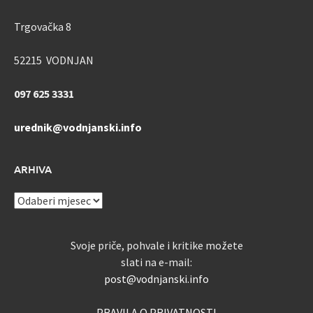
Trgovačka 8
52215 VODNJAN
097 625 3331
urednik@vodnjanski.info
ARHIVA
ARHIVA
Svoje priče, pohvale i kritike možete
slati na e-mail:
post@vodnjanski.info
PRAVILA O PRIVATNOSTI