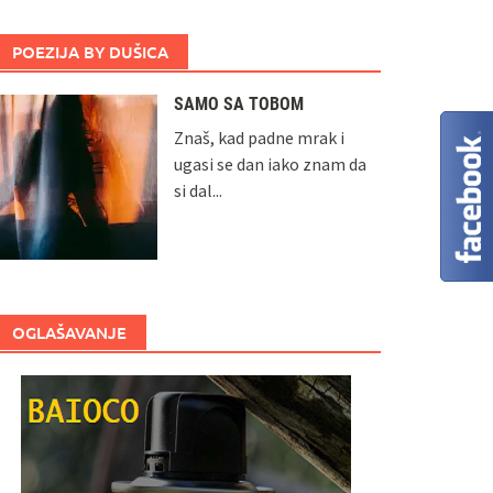
POEZIJA BY DUŠICA
SAMO SA TOBOM
Znaš, kad padne mrak i
ugasi se dan iako znam da
si dal...
OGLAŠAVANJE