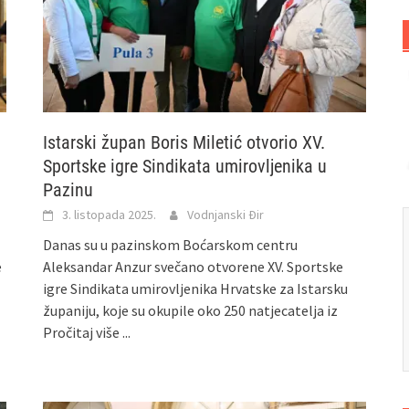
Istarski župan Boris Miletić otvorio XV.
Sportske igre Sindikata umirovljenika u
Pazinu
3. listopada 2025.
Vodnjanski Đir
Danas su u pazinskom Boćarskom centru
e
Aleksandar Anzur svečano otvorene XV. Sportske
igre Sindikata umirovljenika Hrvatske za Istarsku
županiju, koje su okupile oko 250 natjecatelja iz
Pročitaj više ...