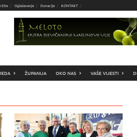
ržite
Oglašavanje
Donacije
KONTAKT
JEDA
ŽUPANIJA
OKO NAS
VAŠE VIJESTI
D