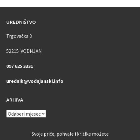
UREDNIŠTVO
Trgovačka 8
52215 VODNJAN
097 625 3331
urednik@vodnjanski.info
ARHIVA
ARHIVA
Svoje priče, pohvale i kritike možete