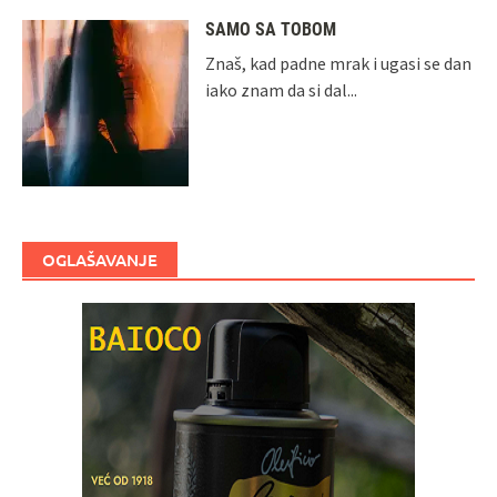
SAMO SA TOBOM
Znaš, kad padne mrak i ugasi se dan
iako znam da si dal...
OGLAŠAVANJE