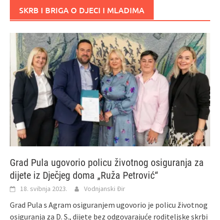
SKRB I BRIGA O DJECI I MLADIMA
Grad Pula ugovorio policu životnog osiguranja za
dijete iz Dječjeg doma „Ruža Petrović“
18. svibnja 2023.
Vodnjanski Đir
Grad Pula s Agram osiguranjem ugovorio je policu životnog
osiguranja za D. S., dijete bez odgovarajuće roditeljske skrbi