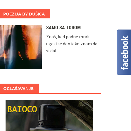
POEZIJA BY DUŠICA
SAMO SA TOBOM
Znaš, kad padne mrak i
ugasi se dan iako znam da
si dal...
OGLAŠAVANJE