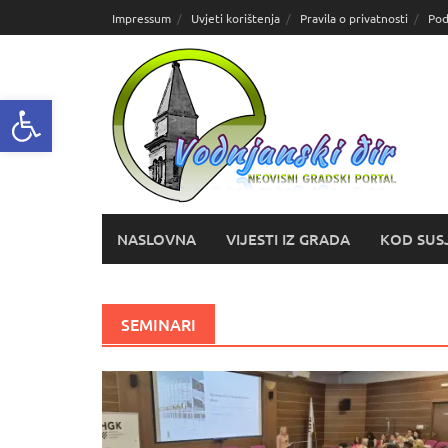
Skoči
Impressum
Uvjeti korištenja
Pravila o privatnosti
Pod
do
sadržaja
Open toolbar
NASLOVNA
VIJESTI IZ GRADA
KOD SUS
SEMINARI