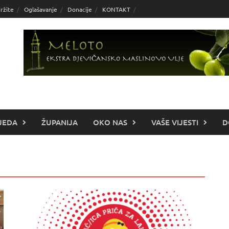
ržite
Oglašavanje
Donacije
KONTAKT
JEDA
ŽUPANIJA
OKO NAS
VAŠE VIJESTI
D