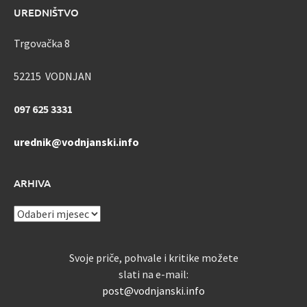
UREDNIŠTVO
Trgovačka 8
52215 VODNJAN
097 625 3331
urednik@vodnjanski.info
ARHIVA
ARHIVA
Svoje priče, pohvale i kritike možete
slati na e-mail:
post@vodnjanski.info