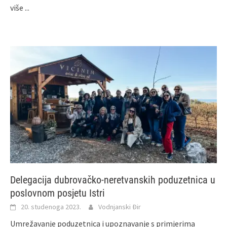
više ...
Delegacija dubrovačko-neretvanskih poduzetnica u
poslovnom posjetu Istri
20. studenoga 2023.
Vodnjanski Đir
Umrežavanje poduzetnica i upoznavanje s primjerima