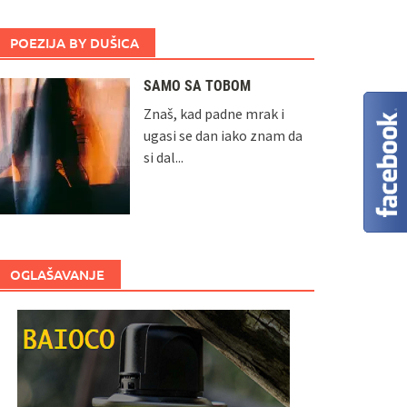
POEZIJA BY DUŠICA
SAMO SA TOBOM
Znaš, kad padne mrak i
ugasi se dan iako znam da
si dal...
OGLAŠAVANJE