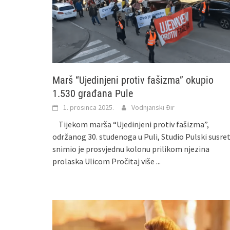
Marš “Ujedinjeni protiv fašizma” okupio
1.530 građana Pule
1. prosinca 2025.
Vodnjanski Đir
Tijekom marša “Ujedinjeni protiv fašizma”,
održanog 30. studenoga u Puli, Studio Pulski susret
snimio je prosvjednu kolonu prilikom njezina
prolaska Ulicom
Pročitaj više ...