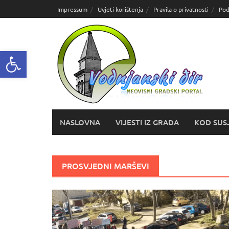
Skoči
Impressum
Uvjeti korištenja
Pravila o privatnosti
Pod
do
sadržaja
Open toolbar
NASLOVNA
VIJESTI IZ GRADA
KOD SUS
PROSVJEDNI MARŠEVI