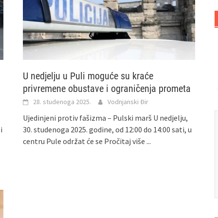
U nedjelju u Puli moguće su kraće
privremene obustave i ograničenja prometa
28. studenoga 2025.
Vodnjanski Đir
Ujedinjeni protiv fašizma – Pulski marš U nedjelju,
i
30. studenoga 2025. godine, od 12:00 do 14:00 sati, u
centru Pule održat će se
Pročitaj više ...