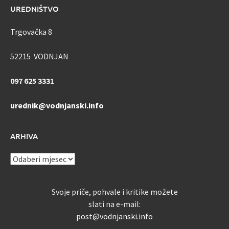
UREDNIŠTVO
Trgovačka 8
52215 VODNJAN
097 625 3331
urednik@vodnjanski.info
ARHIVA
ARHIVA
Svoje priče, pohvale i kritike možete
slati na e-mail:
post@vodnjanski.info