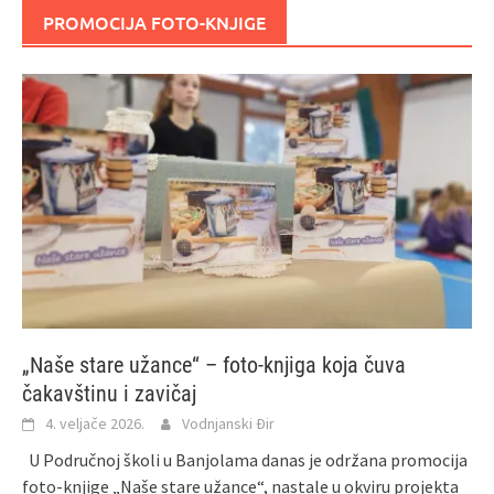
PROMOCIJA FOTO-KNJIGE
„Naše stare užance“ – foto-knjiga koja čuva
čakavštinu i zavičaj
4. veljače 2026.
Vodnjanski Đir
U Područnoj školi u Banjolama danas je održana promocija
foto-knjige „Naše stare užance“, nastale u okviru projekta