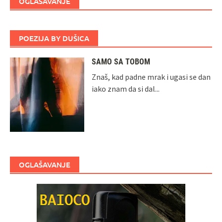
OGLAŠAVANJE
POEZIJA BY DUŠICA
SAMO SA TOBOM
Znaš, kad padne mrak i ugasi se dan
iako znam da si dal...
OGLAŠAVANJE