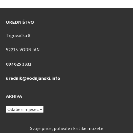
UREDNIŠTVO
Trgovačka 8
52215 VODNJAN
097 625 3331
urednik@vodnjanski.info
ARHIVA
ARHIVA
Svoje priče, pohvale i kritike možete