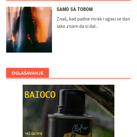
SAMO SA TOBOM
Znaš, kad padne mrak i ugasi se dan
iako znam da si dal...
OGLAŠAVANJE