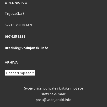
UREDNIŠTVO
Trgovačka 8
52215 VODNJAN
097 625 3331
urednik@vodnjanski.info
ARHIVA
ARHIVA
Svoje priče, pohvale i kritike možete
slati na e-mail:
post@vodnjanski.info