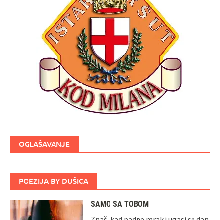
OGLAŠAVANJE
POEZIJA BY DUŠICA
SAMO SA TOBOM
Znaš, kad padne mrak i ugasi se dan