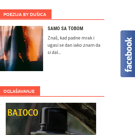
POEZIJA BY DUŠICA
SAMO SA TOBOM
Znaš, kad padne mrak i
ugasi se dan iako znam da
si dal...
OGLAŠAVANJE