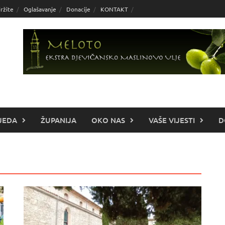
ržite
Oglašavanje
Donacije
KONTAKT
JEDA
ŽUPANIJA
OKO NAS
VAŠE VIJESTI
D