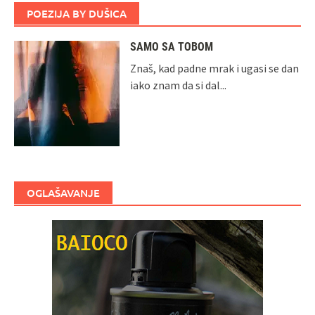
POEZIJA BY DUŠICA
SAMO SA TOBOM
Znaš, kad padne mrak i ugasi se dan
iako znam da si dal...
OGLAŠAVANJE