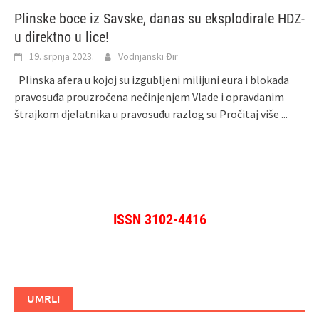
Plinske boce iz Savske, danas su eksplodirale HDZ-
u direktno u lice!
19. srpnja 2023.
Vodnjanski Đir
Plinska afera u kojoj su izgubljeni milijuni eura i blokada
pravosuđa prouzročena nečinjenjem Vlade i opravdanim
štrajkom djelatnika u pravosuđu razlog su
Pročitaj više ...
ISSN 3102-4416
UMRLI