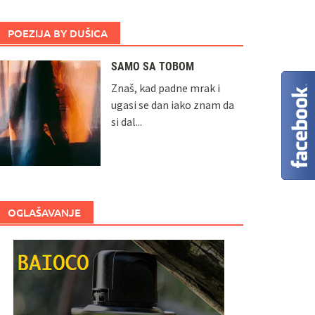
POEZIJA BY DUŠICA
SAMO SA TOBOM
Znaš, kad padne mrak i
ugasi se dan iako znam da
si dal...
OGLAŠAVANJE