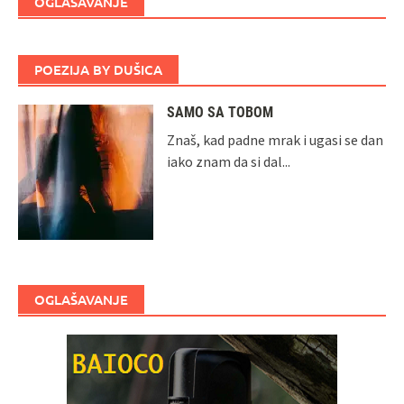
OGLAŠAVANJE
POEZIJA BY DUŠICA
SAMO SA TOBOM
Znaš, kad padne mrak i ugasi se dan
iako znam da si dal...
OGLAŠAVANJE