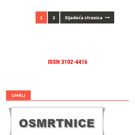
Navigacija
1
2
Sljedeća stranica
za
objave
ISSN 3102-4416
UMRLI