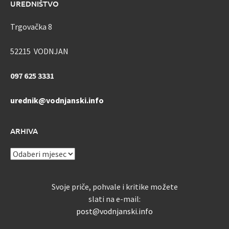
UREDNIŠTVO
Trgovačka 8
52215 VODNJAN
097 625 3331
urednik@vodnjanski.info
ARHIVA
ARHIVA
Svoje priče, pohvale i kritike možete
slati na e-mail:
post@vodnjanski.info